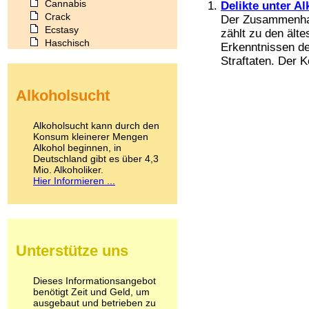
Cannabis
Delikte unter Al
Crack
Der Zusammenhang
Ecstasy
zählt zu den ält
Haschisch
Erkenntnissen de
Heroin
Straftaten. Der 
Ibogain
Koffein
Alkoholsucht
Kokain
Lachgas
LSD
Alkoholsucht kann durch den
Marihuana
Konsum kleinerer Mengen
Alkohol beginnen, in
Medikamente
Deutschland gibt es über 4,3
Meskalin
Mio. Alkoholiker.
Metamphetamin
Hier Informieren ...
Methadon
Morphin
Muskatnuss
Nikotin
Opium
Unterstütze uns
Pilze
Poppers
Psychopharmaka
Dieses Informationsangebot
benötigt Zeit und Geld, um
Schlafmittel
ausgebaut und betrieben zu
Schmerzmittel