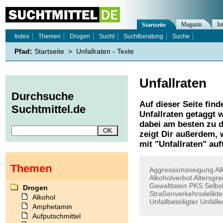
Magazin
In
Startseite
Index
Themen
Drogen
Sucht
Suchtberatung
Suche
Pfad:
Startseite
>
Unfallraten - Texte
Unfallraten
Durchsuche
Auf dieser Seite find
Suchtmittel.de
Unfallraten
getaggt w
dabei am besten zu d
zeigt Dir außerdem,
mit "
Unfallraten
" auf
Themen
Aggressionsneigung
Al
Alkoholverbot
Altersgr
Gewalttaten
PKS
Selbs
Drogen
Straßenverkehrsdelikt
Alkohol
Unfallbeteiligter
Unfälle
Amphetamin
Aufputschmittel