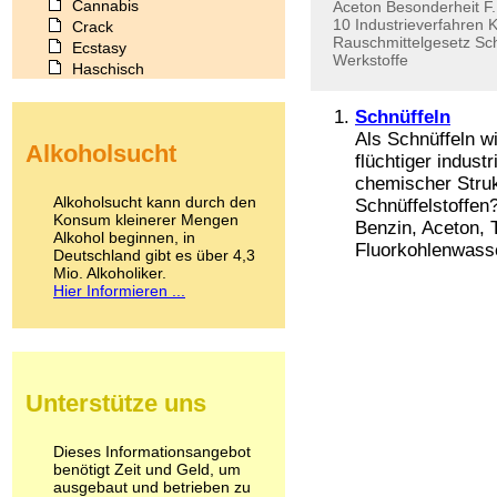
Cannabis
Aceton
Besonderheit
F
10
Industrieverfahren
K
Crack
Rauschmittelgesetz
Sc
Ecstasy
Werkstoffe
Haschisch
Heroin
Ibogain
Schnüffeln
Koffein
Als Schnüffeln w
Alkoholsucht
Kokain
flüchtiger indust
Lachgas
chemischer Struk
LSD
Alkoholsucht kann durch den
Schnüffelstoffen
Marihuana
Konsum kleinerer Mengen
Benzin, Aceton, T
Alkohol beginnen, in
Medikamente
Fluorkohlenwasser
Deutschland gibt es über 4,3
Meskalin
Mio. Alkoholiker.
Metamphetamin
Hier Informieren ...
Methadon
Morphin
Muskatnuss
Nikotin
Opium
Unterstütze uns
Pilze
Poppers
Psychopharmaka
Dieses Informationsangebot
benötigt Zeit und Geld, um
Schlafmittel
ausgebaut und betrieben zu
Schmerzmittel