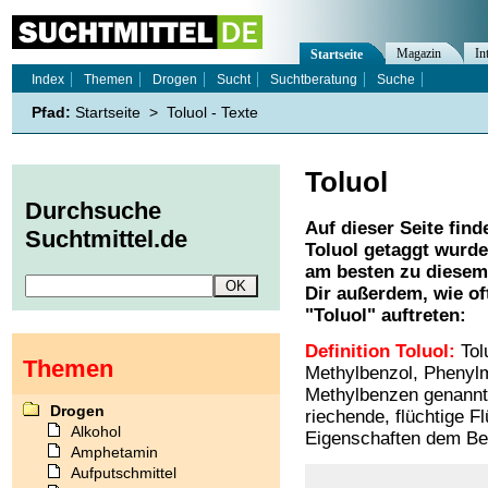
Magazin
In
Startseite
Index
Themen
Drogen
Sucht
Suchtberatung
Suche
Pfad:
Startseite
>
Toluol - Texte
Toluol
Durchsuche
Auf dieser Seite find
Suchtmittel.de
Toluol
getaggt wurden
am besten zu diesem 
Dir außerdem, wie o
"
Toluol
" auftreten:
Definition Toluol:
Tol
Themen
Methylbenzol, Phenyl
Methylbenzen genannt, 
Drogen
riechende, flüchtige Flü
Alkohol
Eigenschaften dem Ben
Amphetamin
Aufputschmittel