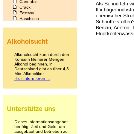
Cannabis
Als Schnüffeln w
Crack
flüchtiger indust
Ecstasy
chemischer Struk
Haschisch
Schnüffelstoffen
Heroin
Benzin, Aceton, T
Ibogain
Fluorkohlenwasser
Koffein
Alkoholsucht
Kokain
Lachgas
LSD
Alkoholsucht kann durch den
Marihuana
Konsum kleinerer Mengen
Alkohol beginnen, in
Medikamente
Deutschland gibt es über 4,3
Meskalin
Mio. Alkoholiker.
Metamphetamin
Hier Informieren ...
Methadon
Morphin
Muskatnuss
Nikotin
Opium
Unterstütze uns
Pilze
Poppers
Psychopharmaka
Dieses Informationsangebot
benötigt Zeit und Geld, um
Schlafmittel
ausgebaut und betrieben zu
Schmerzmittel