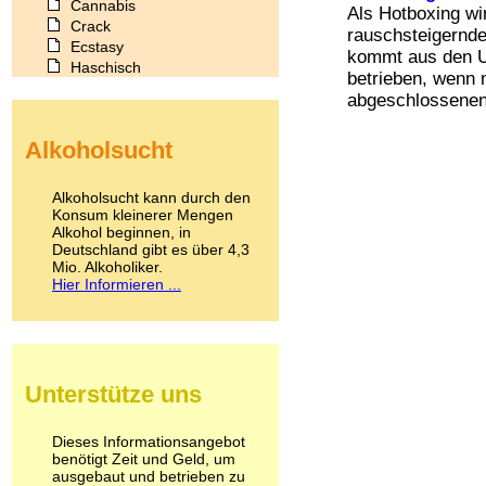
Cannabis
Als Hotboxing w
Crack
rauschsteigernde
Ecstasy
kommt aus den U
Haschisch
betrieben, wenn
Heroin
abgeschlossenen 
Ibogain
Koffein
Alkoholsucht
Kokain
Lachgas
LSD
Alkoholsucht kann durch den
Marihuana
Konsum kleinerer Mengen
Alkohol beginnen, in
Medikamente
Deutschland gibt es über 4,3
Meskalin
Mio. Alkoholiker.
Metamphetamin
Hier Informieren ...
Methadon
Morphin
Muskatnuss
Nikotin
Opium
Unterstütze uns
Pilze
Poppers
Psychopharmaka
Dieses Informationsangebot
benötigt Zeit und Geld, um
Schlafmittel
ausgebaut und betrieben zu
Schmerzmittel