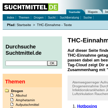
Magazin
In
Startseite
Index
Themen
Drogen
Sucht
Suchtberatung
Suche
Pfad:
Startseite
>
THC-Einnahme - Texte
THC-Einnah
Durchsuche
Auf dieser Seite find
Suchtmittel.de
THC-Einnahme
getag
passen dabei am best
Tag-Cloud zeigt Dir 
Zusammenhang mit 
Themen
Atemwegserreger
Aufn
Drogeneinnahme
Durc
Infektionskrankheiten
J
Drogen
Luftzirkulation
Rauche
Alkohol
Amphetamin
Aufputschmittel
Hotboxing