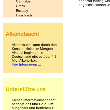
oder Hot Boxing wi
Cannabis
abgeschlossenen un
Crack
Ecstasy
Haschisch
Heroin
Ibogain
Koffein
Alkoholsucht
Kokain
Lachgas
LSD
Alkoholsucht kann durch den
Marihuana
Konsum kleinerer Mengen
Alkohol beginnen, in
Medikamente
Deutschland gibt es über 4,3
Meskalin
Mio. Alkoholiker.
Metamphetamin
Hier Informieren ...
Methadon
Morphin
Muskatnuss
Nikotin
Opium
Unterstütze uns
Pilze
Poppers
Psychopharmaka
Dieses Informationsangebot
benötigt Zeit und Geld, um
Schlafmittel
ausgebaut und betrieben zu
Schmerzmittel