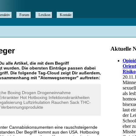
teraktiv
Forum
Lexikon
Kontakt
eger
Du alle Artikel, die mit dem Begriff
t wurden. Die obersten Einträge passen dabei
riff. Die folgende Tag-Cloud zeigt Dir außerdem,
 Zusammenhang mit "
Atemwegserreger
" auftreten:
che
Boxing
Drogen
Drogeneinnahme
Erkrankter
Hot
Hotboxing
Infektionskrankheiten
egalisierung
Luftzirkulation
Rauchen
Sack
THC-
Verbennungsprodukte
 unter Cannabiskonsumenten eine rauschsteigernde
standen.Der Begriff kommt aus den USA. Hotboxing