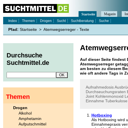
Magazin
In
Startseite
Index
Themen
Drogen
Sucht
Suchtberatung
Suche
Pfad:
Startseite
>
Atemwegserreger - Texte
Atemwegserr
Durchsuche
Auf dieser Seite findest 
Suchtmittel.de
Atemwegserreger
getagg
am besten zu diesem Beg
wie oft andere Tags in
Aufnahmedosis
Ausbrü
Durchseuchungsraten
Themen
Joint
Kohlenmonoxid
L
Einnahme
Tuberkulose
Drogen
Alkohol
Hotboxing
Amphetamin
Als Hotboxing wird
Aufputschmittel
Einnahmepraxis ver