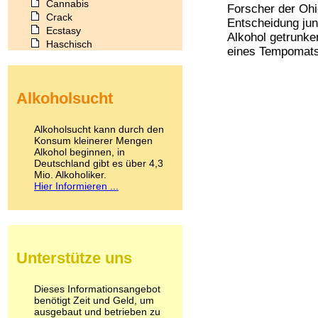
Cannabis
Forscher der Ohi
Crack
Entscheidung jun
Ecstasy
Alkohol getrunke
Haschisch
eines Tempomats 
Heroin
Ibogain
Koffein
Alkoholsucht
Kokain
Lachgas
LSD
Alkoholsucht kann durch den
Marihuana
Konsum kleinerer Mengen
Alkohol beginnen, in
Medikamente
Deutschland gibt es über 4,3
Meskalin
Mio. Alkoholiker.
Metamphetamin
Hier Informieren ...
Methadon
Morphin
Muskatnuss
Nikotin
Opium
Unterstütze uns
Pilze
Poppers
Psychopharmaka
Dieses Informationsangebot
benötigt Zeit und Geld, um
Schlafmittel
ausgebaut und betrieben zu
Schmerzmittel