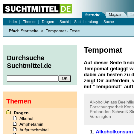
Magazin
In
Startseite
Index
Themen
Drogen
Sucht
Suchtberatung
Suche
Pfad:
Startseite
>
Tempomat - Texte
Tempomat
Durchsuche
Auf dieser Seite find
Suchtmittel.de
Tempomat
getaggt wu
dabei am besten zu d
zeigt Dir außerdem,
mit "
Tempomat
" auft
Themen
Alkohol
Anlass
Beeinfli
Forschungsarbeit
Kon
Probanden
Schweiß
St
Drogen
Vereinigten
Alkohol
Amphetamin
Aufputschmittel
Alkoholkonsum 