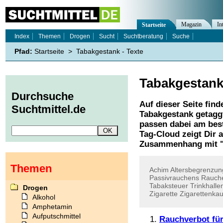
Magazin
In
Startseite
Index
Themen
Drogen
Sucht
Suchtberatung
Suche
Pfad:
Startseite
>
Tabakgestank - Texte
Tabakgestan
Durchsuche
Auf dieser Seite find
Suchtmittel.de
Tabakgestank
getaggt
passen dabei am best
Tag-Cloud zeigt Dir 
Zusammenhang mit 
Themen
Achim
Altersbegrenzun
Passivrauchens
Rauch
Tabaksteuer
Trinkhalle
Drogen
Zigarette
Zigarettenkau
Alkohol
Amphetamin
Aufputschmittel
Rauchverbot für