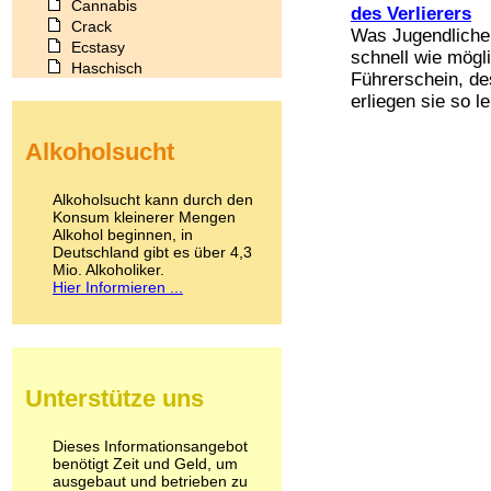
Cannabis
des Verlierers
Crack
Was Jugendliche
Ecstasy
schnell wie mögl
Haschisch
Führerschein, de
Heroin
erliegen sie so lei
Ibogain
Koffein
Alkoholsucht
Kokain
Lachgas
LSD
Alkoholsucht kann durch den
Marihuana
Konsum kleinerer Mengen
Alkohol beginnen, in
Medikamente
Deutschland gibt es über 4,3
Meskalin
Mio. Alkoholiker.
Metamphetamin
Hier Informieren ...
Methadon
Morphin
Muskatnuss
Nikotin
Opium
Unterstütze uns
Pilze
Poppers
Psychopharmaka
Dieses Informationsangebot
benötigt Zeit und Geld, um
Schlafmittel
ausgebaut und betrieben zu
Schmerzmittel