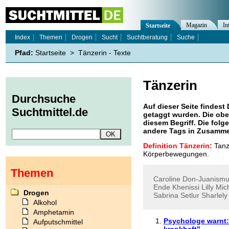
Magazin
In
Startseite
Index
Themen
Drogen
Sucht
Suchtberatung
Suche
Pfad:
Startseite
>
Tänzerin - Texte
Tänzerin
Durchsuche
Auf dieser Seite findest 
Suchtmittel.de
getaggt wurden. Die obe
diesem Begriff. Die folg
andere Tags in Zusamme
Definition Tänzerin:
Tanz
Körperbewegungen.
Themen
Caroline
Don-Juanism
Ende
Khenissi
Lilly
Mich
Drogen
Sabrina
Setlur
Sharlely
Alkohol
Amphetamin
Psychologe warnt:
Aufputschmittel
krankhaft"