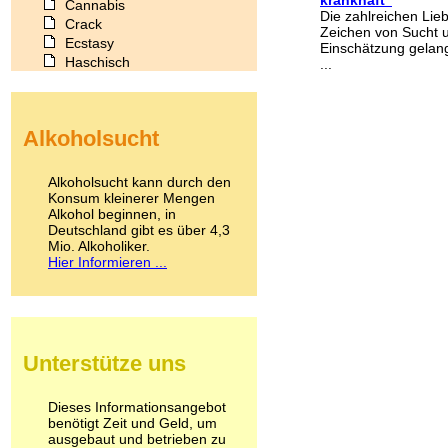
Cannabis
Die zahlreichen Lieb
Crack
Zeichen von Sucht u
Ecstasy
Einschätzung gelang
Haschisch
...
Heroin
Ibogain
Koffein
Alkoholsucht
Kokain
Lachgas
LSD
Alkoholsucht kann durch den
Marihuana
Konsum kleinerer Mengen
Alkohol beginnen, in
Medikamente
Deutschland gibt es über 4,3
Meskalin
Mio. Alkoholiker.
Metamphetamin
Hier Informieren ...
Methadon
Morphin
Muskatnuss
Nikotin
Opium
Unterstütze uns
Pilze
Poppers
Psychopharmaka
Dieses Informationsangebot
benötigt Zeit und Geld, um
Schlafmittel
ausgebaut und betrieben zu
Schmerzmittel