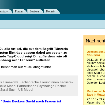
teraktiv
Forum
Lexikon
Kontakt
Du alle Artikel, die mit dem Begriff
Tänzerin
rsten Einträge passen dabei am besten zu
ende Tag-Cloud zeigt Dir außerdem, wie oft
nhang mit "
Tänzerin
" auftreten:
 nennt man auf Musik ausgeführte
us
Ermakowa
Fachsprache
Freundinnen
Karriere-
elle
Model
Partnerinnen
Psychologe
Rocher
Sprai
Sucht
US-Model
 "Boris Beckers Sucht nach Frauen ist