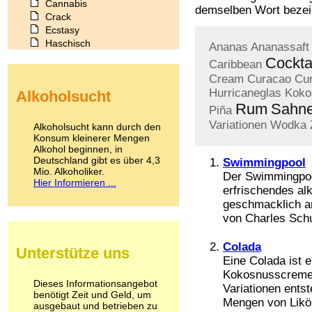
Cannabis
demselben Wort bezeic
Crack
Ecstasy
Haschisch
Ananas
Ananassaft
Heroin
Cockta
Caribbean
Ibogain
Cream
Curacao
Cu
Koffein
Hurricaneglas
Koko
Alkoholsucht
Kokain
Rum
Sahn
Lachgas
Piña
LSD
Variationen
Wodka
Alkoholsucht kann durch den
Marihuana
Konsum kleinerer Mengen
Alkohol beginnen, in
Medikamente
Deutschland gibt es über 4,3
Swimmingpool
Meskalin
Mio. Alkoholiker.
Metamphetamin
Der Swimmingpool
Hier Informieren ...
Methadon
erfrischendes al
Morphin
geschmacklich an
Muskatnuss
von Charles Schu
Nikotin
Opium
Colada
Unterstütze uns
Pilze
Eine Colada ist 
Poppers
Kokosnusscreme, 
Psychopharmaka
Dieses Informationsangebot
Variationen ents
benötigt Zeit und Geld, um
Schlafmittel
Mengen von Likör
ausgebaut und betrieben zu
Schmerzmittel