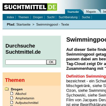
Magazin
In
Startseite
Index
Themen
Drogen
Sucht
Suchtberatung
Suche
Pfad:
Startseite
>
Swimmingpool - Texte
Swimmingpo
Durchsuche
Auf dieser Seite find
Suchtmittel.de
Swimmingpool
getag
passen dabei am best
Tag-Cloud zeigt Dir 
Zusammenhang mit 
Definition Swimming
Themen
bezeichnet - ein Schw
Mischgetränk, siehe S
Drogen
Ozon, siehe Swimming 
Alkohol
Sychowski, siehe Swim
Amphetamin
Film von Jacques Der
Aufputschmittel
ist eine Begriffskläru