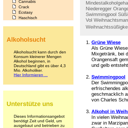
Cannabis
Mindestalkoholgeha
Crack
Niederegger
Orang
Ecstasy
Swimmingpool
Süßi
Haschisch
Vol
Weihnachtsman
Heroin
Weihnachtssüßigke
Ibogain
Koffein
Alkoholsucht
Kokain
Grüne Wiese
Lachgas
Als Grüne Wiese 
LSD
Alkoholsucht kann durch den
Mixgetränk, bei
Marihuana
Konsum kleinerer Mengen
Orangensaft gemi
Alkohol beginnen, in
Medikamente
und gelb entsteht
Deutschland gibt es über 4,3
Meskalin
Mio. Alkoholiker.
Metamphetamin
Hier Informieren ...
Swimmingpool
Methadon
Der Swimmingpool
Morphin
erfrischendes al
Muskatnuss
Nikotin
geschmacklich an
Opium
von Charles Schu
Unterstütze uns
Pilze
Poppers
Alkohol in Weih
Psychopharmaka
Dieses Informationsangebot
In vielen Weihnac
benötigt Zeit und Geld, um
Schlafmittel
zwar in Marzipan
ausgebaut und betrieben zu
Schmerzmittel