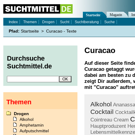
Magazin
In
Startseite
Index
Themen
Drogen
Sucht
Suchtberatung
Suche
Pfad:
Startseite
>
Curacao - Texte
Curacao
Durchsuche
Auf dieser Seite find
Suchtmittel.de
Curacao
getaggt wurd
dabei am besten zu d
zeigt Dir außerdem,
mit "
Curacao
" auftre
Themen
Alkohol
Ananassa
Cocktail
Cocktail
Drogen
C
Alkohol
Cointreau
Cream
Amphetamin
Hauptproduzent
Her
Aufputschmittel
Lebensmittelkennz