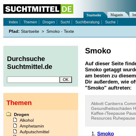
Magazin
In
Startseite
Index
Themen
Drogen
Sucht
Suchtberatung
Suche
Pfad:
Startseite
>
Smoko - Texte
Smoko
Durchsuche
Auf dieser Seite find
Suchtmittel.de
Smoko
getaggt wurde
am besten zu diesem 
Dir außerdem, wie o
"
Smoko
" auftreten:
Themen
Abbott
Canberra
Commi
Gesundheitsschäden
H
Kaffee-/Teepause
Paus
Drogen
Resources
Ruhepause
Alkohol
Amphetamin
Aufputschmittel
Smoko