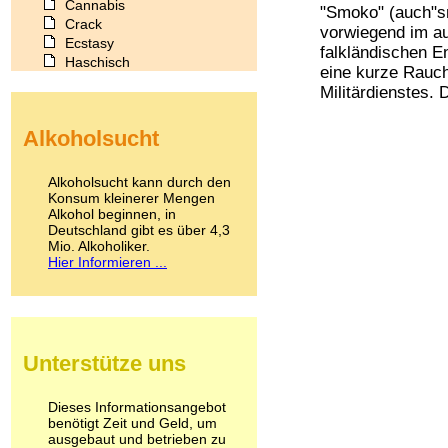
Cannabis
"Smoko" (auch"sm
Crack
vorwiegend im au
Ecstasy
falkländischen En
Haschisch
eine kurze Rauch
Heroin
Militärdienstes. D
Ibogain
Koffein
Alkoholsucht
Kokain
Lachgas
LSD
Alkoholsucht kann durch den
Marihuana
Konsum kleinerer Mengen
Alkohol beginnen, in
Medikamente
Deutschland gibt es über 4,3
Meskalin
Mio. Alkoholiker.
Metamphetamin
Hier Informieren ...
Methadon
Morphin
Muskatnuss
Nikotin
Opium
Unterstütze uns
Pilze
Poppers
Psychopharmaka
Dieses Informationsangebot
benötigt Zeit und Geld, um
Schlafmittel
ausgebaut und betrieben zu
Schmerzmittel