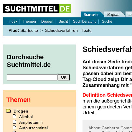
Magazin
In
Startseite
Index
Themen
Drogen
Sucht
Suchtberatung
Suche
Pfad:
Startseite
>
Schiedsverfahren - Texte
Schiedsverfa
Durchsuche
Auf dieser Seite find
Suchtmittel.de
Schiedsverfahren
get
passen dabei am best
Tag-Cloud zeigt Dir 
Zusammenhang mit 
Definition Schiedsve
Themen
man die außergerichtli
einem geordneten Verf
Drogen
Urteil.
Alkohol
Amphetamin
Aufputschmittel
Abbott
Canberra
Commi