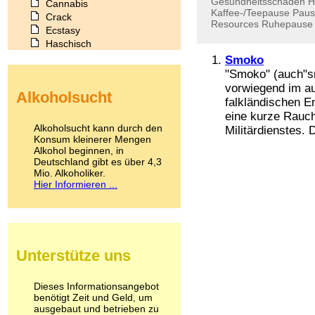
Gesundheitsschäden
H
Cannabis
Kaffee-/Teepause
Paus
Crack
Resources
Ruhepause
Ecstasy
Haschisch
Heroin
Smoko
Ibogain
"Smoko" (auch"sm
Koffein
vorwiegend im au
Alkoholsucht
Kokain
falkländischen En
Lachgas
eine kurze Rauch
LSD
Alkoholsucht kann durch den
Militärdienstes. D
Marihuana
Konsum kleinerer Mengen
Alkohol beginnen, in
Medikamente
Deutschland gibt es über 4,3
Meskalin
Mio. Alkoholiker.
Metamphetamin
Hier Informieren ...
Methadon
Morphin
Muskatnuss
Nikotin
Opium
Unterstütze uns
Pilze
Poppers
Psychopharmaka
Dieses Informationsangebot
benötigt Zeit und Geld, um
Schlafmittel
ausgebaut und betrieben zu
Schmerzmittel