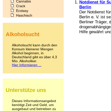
Cannabis
Notdienst für S
Crack
Berlin
Ecstasy
Der Notdienst fü
Haschisch
Berlin e. V. ist 
Heroin
Berliner Träger,
Ibogain
drogenabhängige
Koffein
Hilfe gewährt und
Alkoholsucht
Kokain
Lachgas
LSD
Alkoholsucht kann durch den
Marihuana
Konsum kleinerer Mengen
Alkohol beginnen, in
Medikamente
Deutschland gibt es über 4,3
Meskalin
Mio. Alkoholiker.
Metamphetamin
Hier Informieren ...
Methadon
Morphin
Muskatnuss
Nikotin
Opium
Unterstütze uns
Pilze
Poppers
Psychopharmaka
Dieses Informationsangebot
benötigt Zeit und Geld, um
Schlafmittel
ausgebaut und betrieben zu
Schmerzmittel