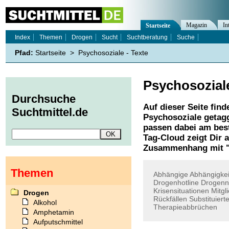
Magazin
In
Startseite
Index
Themen
Drogen
Sucht
Suchtberatung
Suche
Pfad:
Startseite
>
Psychosoziale - Texte
Psychosozial
Durchsuche
Auf dieser Seite find
Suchtmittel.de
Psychosoziale
getagg
passen dabei am best
Tag-Cloud zeigt Dir 
Zusammenhang mit 
Themen
Abhängige
Abhängigkei
Drogenhotline
Drogenn
Krisensituationen
Mitgl
Drogen
Rückfällen
Substituiert
Alkohol
Therapieabbrüchen
Amphetamin
Aufputschmittel