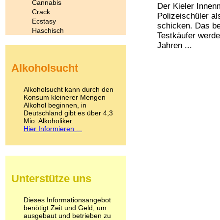
Cannabis
Der Kieler Innen
Crack
Polizeischüler al
Ecstasy
schicken. Das be
Haschisch
Testkäufer werde
Heroin
Jahren ...
Ibogain
Koffein
Alkoholsucht
Kokain
Lachgas
LSD
Alkoholsucht kann durch den
Marihuana
Konsum kleinerer Mengen
Alkohol beginnen, in
Medikamente
Deutschland gibt es über 4,3
Meskalin
Mio. Alkoholiker.
Metamphetamin
Hier Informieren ...
Methadon
Morphin
Muskatnuss
Nikotin
Opium
Unterstütze uns
Pilze
Poppers
Psychopharmaka
Dieses Informationsangebot
benötigt Zeit und Geld, um
Schlafmittel
ausgebaut und betrieben zu
Schmerzmittel