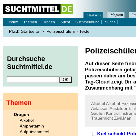
Magazin
In
Startseite
Index
Themen
Drogen
Sucht
Suchtberatung
Suche
Pfad:
Startseite
>
Polizeischülern - Texte
Polizeischüle
Durchsuche
Auf dieser Seite find
Suchtmittel.de
Polizeischülern
getag
passen dabei am best
Tag-Cloud zeigt Dir 
Zusammenhang mit 
Themen
Alkohol
Alkohol-Exzess
Anlässen
Ausbilder
Ein
Saufen
Kontrollinstrum
Drogen
Trauernicht
Zivil.Man
Alkohol
Amphetamin
Aufputschmittel
Kiel schickt Po