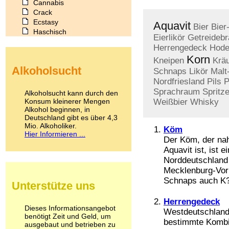
Cannabis
Crack
Ecstasy
Aquavit
Bier
Bier
Haschisch
Eierlikör
Getreidebr
Heroin
Herrengedeck
Hod
Ibogain
Korn
Kneipen
Kräu
Koffein
Alkoholsucht
Kokain
Schnaps
Likör
Malt
Lachgas
Nordfriesland
Pils
P
LSD
Sprachraum
Spritze
Alkoholsucht kann durch den
Marihuana
Konsum kleinerer Mengen
Weißbier
Whisky
Alkohol beginnen, in
Medikamente
Deutschland gibt es über 4,3
Meskalin
Mio. Alkoholiker.
Metamphetamin
Köm
Hier Informieren ...
Methadon
Der Köm, der na
Morphin
Aquavit ist, ist 
Muskatnuss
Norddeutschland 
Nikotin
Mecklenburg-Vo
Opium
Schnaps auch K?
Unterstütze uns
Pilze
Poppers
Herrengedeck
Psychopharmaka
Dieses Informationsangebot
Westdeutschland:
benötigt Zeit und Geld, um
Schlafmittel
bestimmte Kombi
ausgebaut und betrieben zu
Schmerzmittel