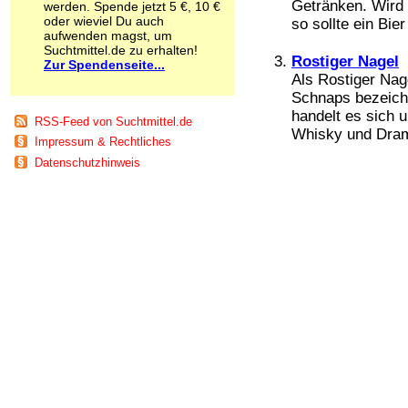
Getränken. Wird 
werden. Spende jetzt 5 €, 10 €
Schnüffelstoffe
oder wieviel Du auch
so sollte ein Bier
Spice
aufwenden magst, um
Sucht / Süchte
Suchtmittel.de zu erhalten!
Rostiger Nagel
Zur Spendenseite...
Alkoholsucht
Als Rostiger Nage
Arbeitssucht
Schnaps bezeichne
Co-Abhängigkeit
handelt es sich 
Computersucht
RSS-Feed von Suchtmittel.de
Whisky und Dramb
Ess-Brechsucht
Impressum & Rechtliches
Essstörungen
Datenschutzhinweis
Fernsehsucht
Fresssucht
Internetsucht
Kaufsucht
Koffeinsucht
Magersucht
Mediensucht
Medikamentensucht
Nikotinsucht
Pornografiesucht
Sammelsucht
Sexsucht
Spielsucht
Medien