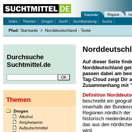
Magazin
In
Startseite
Index
Themen
Drogen
Sucht
Suchtberatung
Suche
Pfad:
Startseite
>
Norddeutschland - Texte
Norddeutsch
Durchsuche
Auf dieser Seite find
Suchtmittel.de
Norddeutschland
get
passen dabei am best
Tag-Cloud zeigt Dir 
Zusammenhang mit 
Definition Norddeuts
Themen
beschreibt ein geograf
innerhalb der Bundesre
Drogen
Regionen nördlich der 
Alkohol
historisch niederdeut
Amphetamin
das aus den nördliche
Aufputschmittel
wird.