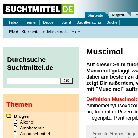
Magazin
In
Startseite
Index
Themen
Drogen
Sucht
Suchtberatung
Suche
Pfad:
Startseite
>
Muscimol - Texte
Muscimol
Durchsuche
Auf dieser Seite find
Suchtmittel.de
Muscimol
getaggt wu
dabei am besten zu d
zeigt Dir außerdem,
mit "
Muscimol
" auft
Definition Muscimol:
Themen
Aminomethyl-isoxazol-
on, kommt in Pilzen de
Drogen
Fliegenpilz, Pantherpi
Alkohol
Amphetamin
Aufputschmittel
Amanita
Atropin
Fliege