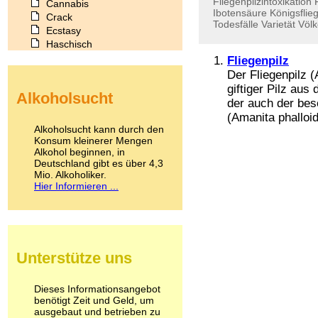
Fliegenpilzintoxikation
Cannabis
Ibotensäure
Königsflie
Crack
Todesfälle
Varietät
Völk
Ecstasy
Haschisch
Heroin
Fliegenpilz
Ibogain
Der Fliegenpilz (
Koffein
giftiger Pilz aus
Alkoholsucht
Kokain
der auch der beso
Lachgas
(Amanita phalloid
LSD
Alkoholsucht kann durch den
Marihuana
Konsum kleinerer Mengen
Alkohol beginnen, in
Medikamente
Deutschland gibt es über 4,3
Meskalin
Mio. Alkoholiker.
Metamphetamin
Hier Informieren ...
Methadon
Morphin
Muskatnuss
Nikotin
Opium
Unterstütze uns
Pilze
Poppers
Psychopharmaka
Dieses Informationsangebot
benötigt Zeit und Geld, um
Schlafmittel
ausgebaut und betrieben zu
Schmerzmittel