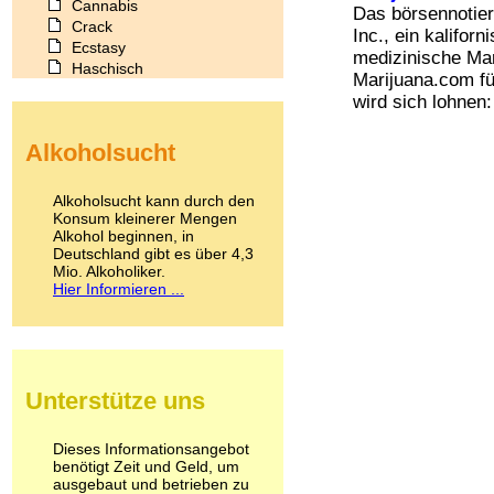
Cannabis
Das börsennotie
Crack
Inc., ein kaliforn
Ecstasy
medizinische Mar
Haschisch
Marijuana.com für
Heroin
wird sich lohnen: 
Ibogain
Koffein
Alkoholsucht
Kokain
Lachgas
LSD
Alkoholsucht kann durch den
Marihuana
Konsum kleinerer Mengen
Alkohol beginnen, in
Medikamente
Deutschland gibt es über 4,3
Meskalin
Mio. Alkoholiker.
Metamphetamin
Hier Informieren ...
Methadon
Morphin
Muskatnuss
Nikotin
Opium
Unterstütze uns
Pilze
Poppers
Psychopharmaka
Dieses Informationsangebot
benötigt Zeit und Geld, um
Schlafmittel
ausgebaut und betrieben zu
Schmerzmittel