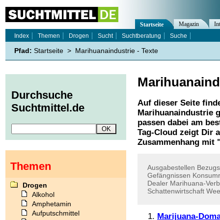
Magazin
In
Startseite
Index
Themen
Drogen
Sucht
Suchtberatung
Suche
Pfad:
Startseite
>
Marihuanaindustrie - Texte
Marihuanaind
Durchsuche
Auf dieser Seite find
Suchtmittel.de
Marihuanaindustrie
g
passen dabei am best
Tag-Cloud zeigt Dir 
Zusammenhang mit 
Themen
Ausgabestellen
Bezugs
Gefängnissen
Konsumr
Dealer
Marihuana-Verb
Drogen
Schattenwirtschaft
Wee
Alkohol
Amphetamin
Aufputschmittel
Marijuana-Domai