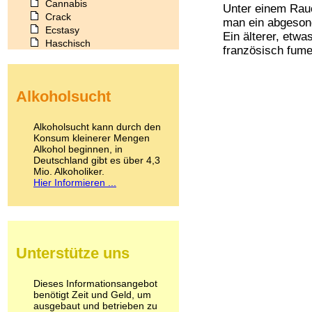
Cannabis
Unter einem Rau
Crack
man ein abgeson
Ecstasy
Ein älterer, etw
Haschisch
französisch fume
Heroin
Ibogain
Koffein
Alkoholsucht
Kokain
Lachgas
LSD
Alkoholsucht kann durch den
Marihuana
Konsum kleinerer Mengen
Alkohol beginnen, in
Medikamente
Deutschland gibt es über 4,3
Meskalin
Mio. Alkoholiker.
Metamphetamin
Hier Informieren ...
Methadon
Morphin
Muskatnuss
Nikotin
Opium
Unterstütze uns
Pilze
Poppers
Psychopharmaka
Dieses Informationsangebot
benötigt Zeit und Geld, um
Schlafmittel
ausgebaut und betrieben zu
Schmerzmittel