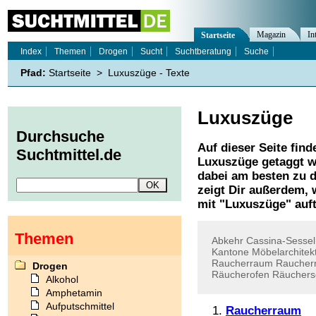
Magazin
In
Startseite
Index
Themen
Drogen
Sucht
Suchtberatung
Suche
Pfad:
Startseite
>
Luxuszüge - Texte
Luxuszüge
Durchsuche
Auf dieser Seite find
Suchtmittel.de
Luxuszüge
getaggt w
dabei am besten zu d
zeigt Dir außerdem,
mit "
Luxuszüge
" auf
Themen
Abkehr
Cassina-Sessel
Kantone
Möbelarchitek
Raucherraum
Raucher
Drogen
Räucherofen
Räuchers
Alkohol
Amphetamin
Aufputschmittel
Raucherraum