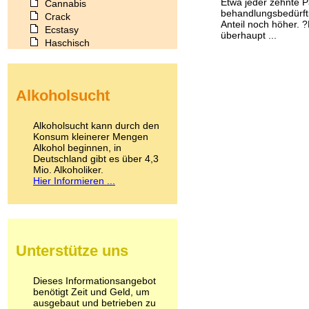
Etwa jeder zehnte Pa
Cannabis
behandlungsbedürfti
Crack
Anteil noch höher. ?
Ecstasy
überhaupt ...
Haschisch
Heroin
Ibogain
Koffein
Alkoholsucht
Kokain
Lachgas
LSD
Alkoholsucht kann durch den
Marihuana
Konsum kleinerer Mengen
Alkohol beginnen, in
Medikamente
Deutschland gibt es über 4,3
Meskalin
Mio. Alkoholiker.
Metamphetamin
Hier Informieren ...
Methadon
Morphin
Muskatnuss
Nikotin
Opium
Unterstütze uns
Pilze
Poppers
Psychopharmaka
Dieses Informationsangebot
benötigt Zeit und Geld, um
Schlafmittel
ausgebaut und betrieben zu
Schmerzmittel