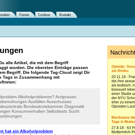
teraktiv
Forum
Lexikon
Kontakt
gungen
Du alle Artikel, die mit dem Begriff
ggt wurden. Die obersten Einträge passen
m Begriff. Die folgende Tag-Cloud zeigt Dir
re Tags in Zusammenhang mit
uftreten:
lproblem
Alkoholproblemen?
Arztpraxen
gsbemühungen
Ausfällen
Ausschusses
deszentrale
Bundesärztekammer
Diagnostik
ungen
Konsumverhalten
Selbsttests
Sucht
sstörungen
nt hat ein Alkoholproblem