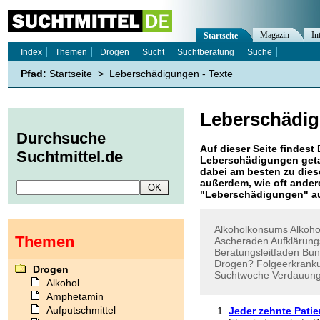
Magazin
In
Startseite
Index
Themen
Drogen
Sucht
Suchtberatung
Suche
Pfad:
Startseite
>
Leberschädigungen - Texte
Leberschädi
Durchsuche
Auf dieser Seite findest 
Suchtmittel.de
Leberschädigungen
geta
dabei am besten zu diese
außerdem, wie oft ande
"
Leberschädigungen
" a
Alkoholkonsums
Alkoho
Themen
Ascheraden
Aufklärun
Beratungsleitfaden
Bun
Drogen?
Folgeerkrank
Drogen
Suchtwoche
Verdauung
Alkohol
Amphetamin
Aufputschmittel
Jeder zehnte Patie