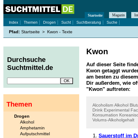
Magazin
In
Startseite
Index
Themen
Drogen
Sucht
Suchtberatung
Suche
Pfad:
Startseite
>
Kwon - Texte
Kwon
Durchsuche
Auf dieser Seite find
Suchtmittel.de
Kwon
getaggt wurden
am besten zu diesem 
Dir außerdem, wie o
"
Kwon
" auftreten:
Themen
Alcoholism
Alkohol
Blut
Drink
Experimental
Fac
Konsumation
Koreanis
Drogen
Volums-Alkoholgehalt
Alkohol
Amphetamin
Aufputschmittel
Sauerstoff im D