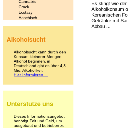
Cannabis
Es klingt wie der
Crack
Alkoholkonsum oh
Ecstasy
Koreanischen For
Haschisch
Getränke mit Sau
Heroin
Abbau ...
Ibogain
Koffein
Alkoholsucht
Kokain
Lachgas
LSD
Alkoholsucht kann durch den
Marihuana
Konsum kleinerer Mengen
Alkohol beginnen, in
Medikamente
Deutschland gibt es über 4,3
Meskalin
Mio. Alkoholiker.
Metamphetamin
Hier Informieren ...
Methadon
Morphin
Muskatnuss
Nikotin
Opium
Unterstütze uns
Pilze
Poppers
Psychopharmaka
Dieses Informationsangebot
benötigt Zeit und Geld, um
Schlafmittel
ausgebaut und betrieben zu
Schmerzmittel