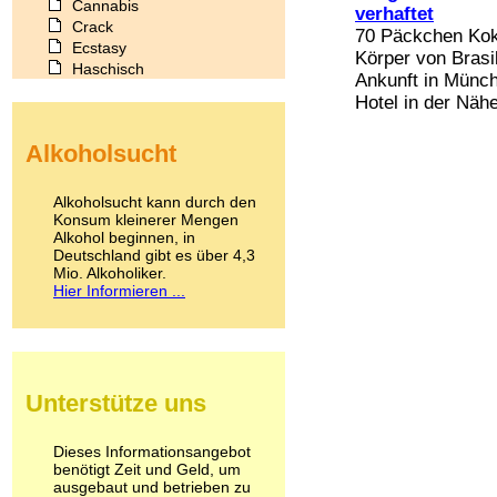
Cannabis
verhaftet
Crack
70 Päckchen Kok
Ecstasy
Körper von Brasi
Haschisch
Ankunft in Münch
Heroin
Hotel in der Nähe
Ibogain
Koffein
Alkoholsucht
Kokain
Lachgas
LSD
Alkoholsucht kann durch den
Marihuana
Konsum kleinerer Mengen
Alkohol beginnen, in
Medikamente
Deutschland gibt es über 4,3
Meskalin
Mio. Alkoholiker.
Metamphetamin
Hier Informieren ...
Methadon
Morphin
Muskatnuss
Nikotin
Opium
Unterstütze uns
Pilze
Poppers
Psychopharmaka
Dieses Informationsangebot
benötigt Zeit und Geld, um
Schlafmittel
ausgebaut und betrieben zu
Schmerzmittel