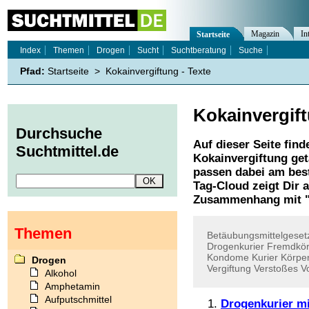
Magazin
In
Startseite
Index
Themen
Drogen
Sucht
Suchtberatung
Suche
Pfad:
Startseite
>
Kokainvergiftung - Texte
Kokainvergif
Durchsuche
Auf dieser Seite find
Suchtmittel.de
Kokainvergiftung
get
passen dabei am best
Tag-Cloud zeigt Dir 
Zusammenhang mit 
Themen
Betäubungsmittelgeset
Drogenkurier
Fremdkör
Kondome
Kurier
Körpe
Drogen
Vergiftung
Verstoßes
V
Alkohol
Amphetamin
Aufputschmittel
Drogenkurier m