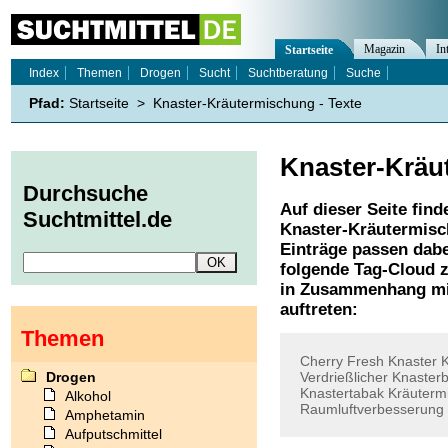
Magazin
In
Startseite
Index
Themen
Drogen
Sucht
Suchtberatung
Suche
Pfad:
Startseite
>
Knaster-Kräutermischung - Texte
Knaster-Kräu
Durchsuche
Auf dieser Seite find
Suchtmittel.de
Knaster-Kräutermis
Einträge passen dabe
folgende Tag-Cloud z
in Zusammenhang mi
auftreten:
Themen
Cherry
Fresh
Knaster
Drogen
Verdrießlicher
Knasterb
Knastertabak
Kräuterm
Alkohol
Raumluftverbesserung
Amphetamin
Aufputschmittel