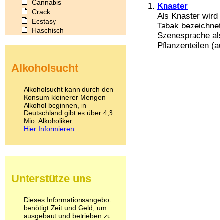
Cannabis
Knaster
Crack
Als Knaster wird
Ecstasy
Tabak bezeichnet
Haschisch
Szenesprache als
Heroin
Pflanzenteilen (a
Ibogain
Koffein
Alkoholsucht
Kokain
Lachgas
LSD
Alkoholsucht kann durch den
Marihuana
Konsum kleinerer Mengen
Alkohol beginnen, in
Medikamente
Deutschland gibt es über 4,3
Meskalin
Mio. Alkoholiker.
Metamphetamin
Hier Informieren ...
Methadon
Morphin
Muskatnuss
Nikotin
Opium
Unterstütze uns
Pilze
Poppers
Psychopharmaka
Dieses Informationsangebot
benötigt Zeit und Geld, um
Schlafmittel
ausgebaut und betrieben zu
Schmerzmittel