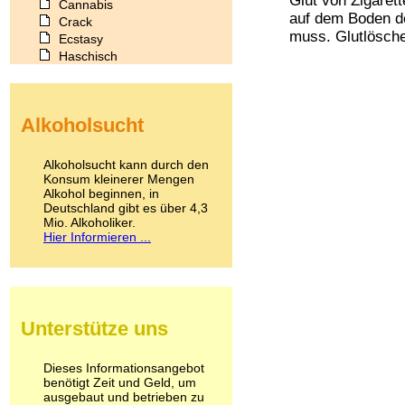
Glut von Zigarett
Cannabis
auf dem Boden d
Crack
muss. Glutlöscher
Ecstasy
Haschisch
Heroin
Ibogain
Koffein
Alkoholsucht
Kokain
Lachgas
LSD
Alkoholsucht kann durch den
Marihuana
Konsum kleinerer Mengen
Alkohol beginnen, in
Medikamente
Deutschland gibt es über 4,3
Meskalin
Mio. Alkoholiker.
Metamphetamin
Hier Informieren ...
Methadon
Morphin
Muskatnuss
Nikotin
Opium
Unterstütze uns
Pilze
Poppers
Psychopharmaka
Dieses Informationsangebot
benötigt Zeit und Geld, um
Schlafmittel
ausgebaut und betrieben zu
Schmerzmittel