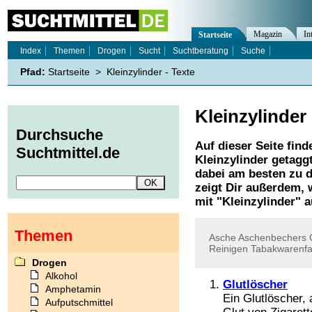
Magazin
In
Startseite
Index
Themen
Drogen
Sucht
Suchtberatung
Suche
Pfad:
Startseite
>
Kleinzylinder - Texte
Kleinzylinder
Durchsuche
Auf dieser Seite find
Suchtmittel.de
Kleinzylinder
getaggt
dabei am besten zu d
zeigt Dir außerdem,
mit "
Kleinzylinder
" a
Themen
Asche
Aschenbechers
Reinigen
Tabakwarenfa
Drogen
Alkohol
Glutlöscher
Amphetamin
Ein Glutlöscher, 
Aufputschmittel