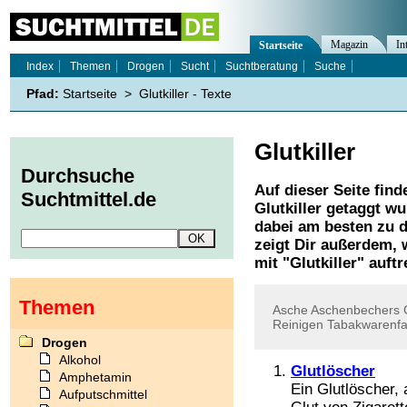
Magazin
In
Startseite
Index
Themen
Drogen
Sucht
Suchtberatung
Suche
Pfad:
Startseite
>
Glutkiller - Texte
Glutkiller
Durchsuche
Auf dieser Seite find
Suchtmittel.de
Glutkiller
getaggt wur
dabei am besten zu d
zeigt Dir außerdem,
mit "
Glutkiller
" auftr
Themen
Asche
Aschenbechers
Reinigen
Tabakwarenfa
Drogen
Alkohol
Glutlöscher
Amphetamin
Ein Glutlöscher, 
Aufputschmittel