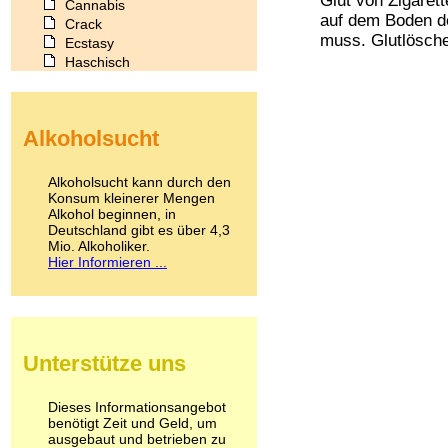
Glut von Zigarett
Cannabis
auf dem Boden d
Crack
muss. Glutlöscher
Ecstasy
Haschisch
Heroin
Ibogain
Koffein
Alkoholsucht
Kokain
Lachgas
LSD
Alkoholsucht kann durch den
Marihuana
Konsum kleinerer Mengen
Alkohol beginnen, in
Medikamente
Deutschland gibt es über 4,3
Meskalin
Mio. Alkoholiker.
Metamphetamin
Hier Informieren ...
Methadon
Morphin
Muskatnuss
Nikotin
Opium
Unterstütze uns
Pilze
Poppers
Psychopharmaka
Dieses Informationsangebot
benötigt Zeit und Geld, um
Schlafmittel
ausgebaut und betrieben zu
Schmerzmittel