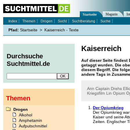
Magazin
In
Startseite
Index
Themen
Drogen
Sucht
Suchtberatung
Suche
Pfad:
Startseite
>
Kaiserreich - Texte
Kaiserreich
Durchsuche
Auf dieser Seite findest 
Suchtmittel.de
getaggt wurden. Die obe
diesem Begriff. Die folg
andere Tags in Zusamme
Ann
Captain
Drehs
Elli
Kriegsfilm
Lin
Opium
O
Themen
Der Opiumkrieg
Drogen
Der Opiumkrieg war
Alkohol
Kaiser und seine Att
Amphetamin
Zeiten. Englischer Ti
Aufputschmittel