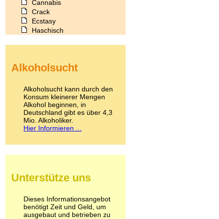
Cannabis
Crack
Ecstasy
Haschisch
Heroin
Ibogain
Koffein
Alkoholsucht
Kokain
Lachgas
LSD
Alkoholsucht kann durch den
Marihuana
Konsum kleinerer Mengen
Alkohol beginnen, in
Medikamente
Deutschland gibt es über 4,3
Meskalin
Mio. Alkoholiker.
Metamphetamin
Hier Informieren ...
Methadon
Morphin
Muskatnuss
Nikotin
Opium
Unterstütze uns
Pilze
Poppers
Psychopharmaka
Dieses Informationsangebot
benötigt Zeit und Geld, um
Schlafmittel
ausgebaut und betrieben zu
Schmerzmittel