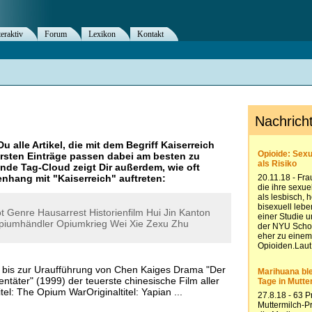
teraktiv
Forum
Lexikon
Kontakt
Du alle Artikel, die mit dem Begriff
Kaiserreich
rsten Einträge passen dabei am besten zu
ende Tag-Cloud zeigt Dir außerdem, wie oft
nhang mit "
Kaiserreich
" auftreten:
ot
Genre
Hausarrest
Historienfilm
Hui
Jin
Kanton
piumhändler
Opiumkrieg
Wei
Xie
Zexu
Zhu
 bis zur Uraufführung von Chen Kaiges Drama "Der
entäter" (1999) der teuerste chinesische Film aller
tel: The Opium WarOriginaltitel: Yapian ...