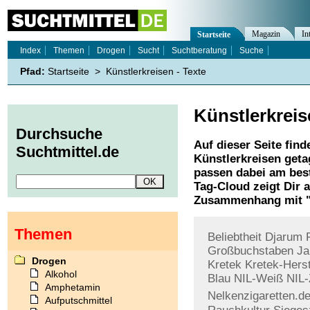
Magazin
In
Startseite
Index
Themen
Drogen
Sucht
Suchtberatung
Suche
Pfad:
Startseite
>
Künstlerkreisen - Texte
Künstlerkrei
Durchsuche
Auf dieser Seite find
Suchtmittel.de
Künstlerkreisen
geta
passen dabei am best
Tag-Cloud zeigt Dir 
Zusammenhang mit 
Themen
Beliebtheit
Djarum
Großbuchstaben
Ja
Drogen
Kretek
Kretek-Herst
Alkohol
Blau
NIL-Weiß
NIL-
Amphetamin
Nelkenzigaretten.d
Aufputschmittel