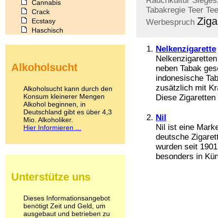
Rauchkultur
Sieges
Cannabis
Tabakregie
Teer
Tee
Crack
Ziga
Ecstasy
Werbespruch
Haschisch
Heroin
Nelkenzigarette
Ibogain
Koffein
Nelkenzigaretten 
Alkoholsucht
Kokain
neben Tabak ges
Lachgas
indonesische Ta
LSD
zusätzlich mit Kr
Alkoholsucht kann durch den
Marihuana
Konsum kleinerer Mengen
Diese Zigaretten
Alkohol beginnen, in
Medikamente
Deutschland gibt es über 4,3
Meskalin
Nil
Mio. Alkoholiker.
Metamphetamin
Nil ist eine Mark
Hier Informieren ...
Methadon
deutsche Zigaret
Morphin
wurden seit 1901
Muskatnuss
besonders in Küns
Nikotin
Opium
Unterstütze uns
Pilze
Poppers
Psychopharmaka
Dieses Informationsangebot
benötigt Zeit und Geld, um
Schlafmittel
ausgebaut und betrieben zu
Schmerzmittel