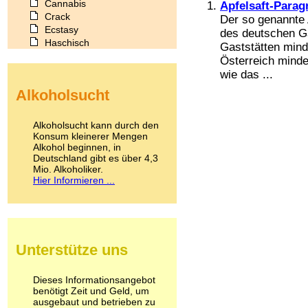
Cannabis
Apfelsaft-Parag
Crack
Der so genannte A
Ecstasy
des deutschen Ga
Haschisch
Gaststätten mind
Heroin
Österreich minde
Ibogain
wie das ...
Koffein
Alkoholsucht
Kokain
Lachgas
LSD
Alkoholsucht kann durch den
Marihuana
Konsum kleinerer Mengen
Alkohol beginnen, in
Medikamente
Deutschland gibt es über 4,3
Meskalin
Mio. Alkoholiker.
Metamphetamin
Hier Informieren ...
Methadon
Morphin
Muskatnuss
Nikotin
Opium
Unterstütze uns
Pilze
Poppers
Psychopharmaka
Dieses Informationsangebot
benötigt Zeit und Geld, um
Schlafmittel
ausgebaut und betrieben zu
Schmerzmittel