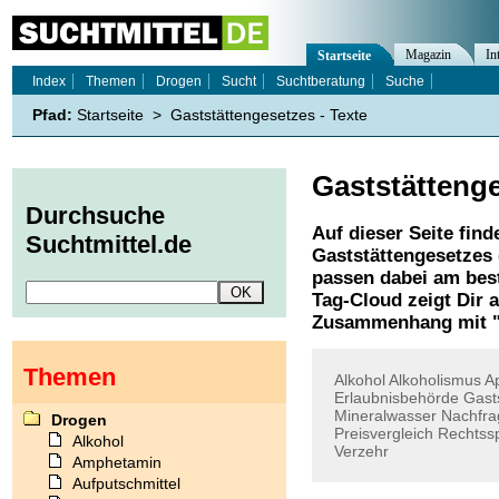
Magazin
In
Startseite
Index
Themen
Drogen
Sucht
Suchtberatung
Suche
Pfad:
Startseite
>
Gaststättengesetzes - Texte
Gaststätteng
Durchsuche
Auf dieser Seite find
Suchtmittel.de
Gaststättengesetzes
passen dabei am best
Tag-Cloud zeigt Dir 
Zusammenhang mit 
Themen
Alkohol
Alkoholismus
A
Erlaubnisbehörde
Gast
Mineralwasser
Nachfra
Drogen
Preisvergleich
Rechtss
Alkohol
Verzehr
Amphetamin
Aufputschmittel