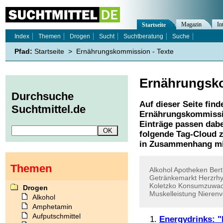
Magazin
In
Startseite
Index
Themen
Drogen
Sucht
Suchtberatung
Suche
Pfad:
Startseite
>
Ernährungskommission - Texte
Ernährungsk
Durchsuche
Auf dieser Seite find
Suchtmittel.de
Ernährungskommiss
Einträge passen dabe
folgende Tag-Cloud z
in Zusammenhang mi
Themen
Alkohol
Apotheken
Bert
Getränkemarkt
Herzrh
Koletzko
Konsumzuwa
Drogen
Muskelleistung
Nieren
Alkohol
Amphetamin
Aufputschmittel
Energydrinks: "K