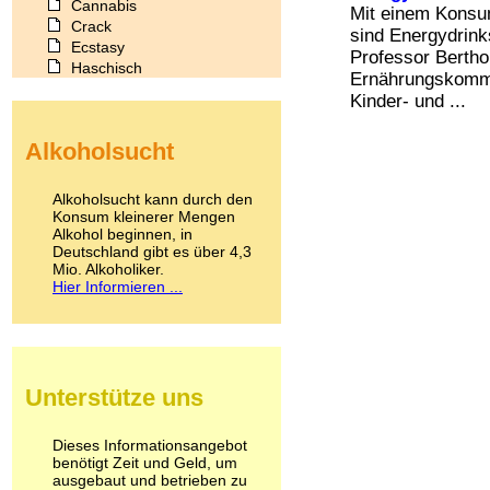
Cannabis
Mit einem Konsu
Crack
sind Energydrin
Ecstasy
Professor Bertho
Haschisch
Ernährungskommi
Heroin
Kinder- und ...
Ibogain
Koffein
Alkoholsucht
Kokain
Lachgas
LSD
Alkoholsucht kann durch den
Marihuana
Konsum kleinerer Mengen
Alkohol beginnen, in
Medikamente
Deutschland gibt es über 4,3
Meskalin
Mio. Alkoholiker.
Metamphetamin
Hier Informieren ...
Methadon
Morphin
Muskatnuss
Nikotin
Opium
Unterstütze uns
Pilze
Poppers
Psychopharmaka
Dieses Informationsangebot
benötigt Zeit und Geld, um
Schlafmittel
ausgebaut und betrieben zu
Schmerzmittel