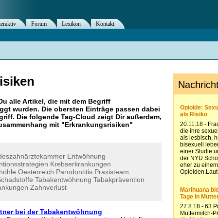
teraktiv
Forum
Lexikon
Kontakt
isiken
Du alle Artikel, die mit dem Begriff
ggt wurden. Die obersten Einträge passen dabei
riff. Die folgende Tag-Cloud zeigt Dir außerdem,
 Zusammenhang mit "
Erkrankungsrisiken
"
deszahnärztekammer
Entwöhnung
ntionsstrategien
Krebserkrankungen
höhle
Oesterreich
Parodontitis
Praxisteam
chadstoffe
Tabakentwöhnung
Tabakprävention
ankungen
Zahnverlust
rtner bei der Tabakentwöhnung