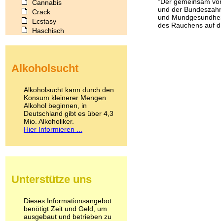
"Der gemeinsam vo
Cannabis
und der Bundeszah
Crack
und Mundgesundheit'
Ecstasy
des Rauchens auf di
Haschisch
Heroin
Ibogain
Koffein
Alkoholsucht
Kokain
Lachgas
LSD
Alkoholsucht kann durch den
Marihuana
Konsum kleinerer Mengen
Alkohol beginnen, in
Medikamente
Deutschland gibt es über 4,3
Meskalin
Mio. Alkoholiker.
Metamphetamin
Hier Informieren ...
Methadon
Morphin
Muskatnuss
Nikotin
Opium
Unterstütze uns
Pilze
Poppers
Psychopharmaka
Dieses Informationsangebot
benötigt Zeit und Geld, um
Schlafmittel
ausgebaut und betrieben zu
Schmerzmittel