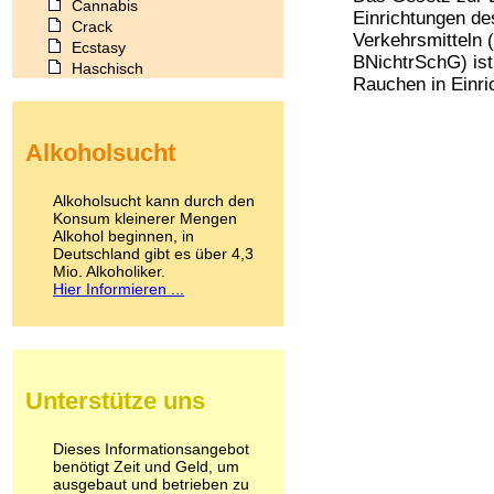
Cannabis
Einrichtungen de
Crack
Verkehrsmitteln 
Ecstasy
BNichtrSchG) ist
Haschisch
Rauchen in Einri
Heroin
Ibogain
Koffein
Alkoholsucht
Kokain
Lachgas
LSD
Alkoholsucht kann durch den
Marihuana
Konsum kleinerer Mengen
Alkohol beginnen, in
Medikamente
Deutschland gibt es über 4,3
Meskalin
Mio. Alkoholiker.
Metamphetamin
Hier Informieren ...
Methadon
Morphin
Muskatnuss
Nikotin
Opium
Unterstütze uns
Pilze
Poppers
Psychopharmaka
Dieses Informationsangebot
benötigt Zeit und Geld, um
Schlafmittel
ausgebaut und betrieben zu
Schmerzmittel