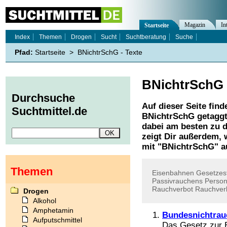
Magazin
In
Startseite
Index
Themen
Drogen
Sucht
Suchtberatung
Suche
Pfad:
Startseite
>
BNichtrSchG - Texte
BNichtrSchG
Durchsuche
Auf dieser Seite find
Suchtmittel.de
BNichtrSchG
getaggt
dabei am besten zu d
zeigt Dir außerdem,
mit "
BNichtrSchG
" a
Themen
Eisenbahnen
Gesetzes
Passivrauchens
Perso
Rauchverbot
Rauchver
Drogen
Alkohol
Amphetamin
Bundesnichtrau
Aufputschmittel
Das Gesetz zur E