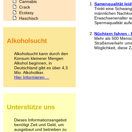
Cannabis
Samenqualität lei
Crack
Trinkt eine Schwang
Ecstasy
männlichen Nachkom
Erwachsenenalter wi
Haschisch
Spermaqualität aufw
Heroin
Ibogain
Nüchtern fahren -
Koffein
Mehr als 500 Mensc
Alkoholsucht
Kokain
Straßenverkehr ums
Lachgas
Möglichkeit, diese Z
LSD
Alkoholsucht kann durch den
Marihuana
Konsum kleinerer Mengen
Alkohol beginnen, in
Medikamente
Deutschland gibt es über 4,3
Meskalin
Mio. Alkoholiker.
Metamphetamin
Hier Informieren ...
Methadon
Morphin
Muskatnuss
Nikotin
Opium
Unterstütze uns
Pilze
Poppers
Psychopharmaka
Dieses Informationsangebot
benötigt Zeit und Geld, um
Schlafmittel
ausgebaut und betrieben zu
Schmerzmittel