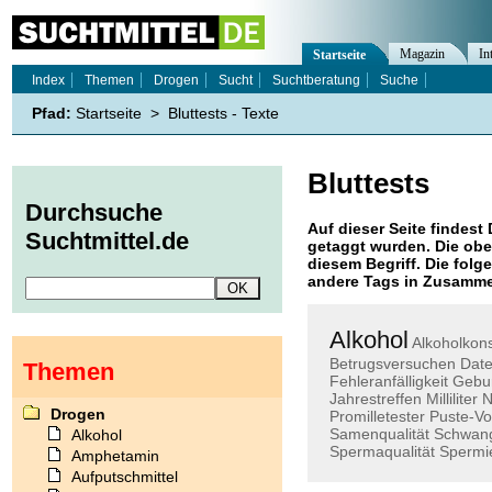
Magazin
In
Startseite
Index
Themen
Drogen
Sucht
Suchtberatung
Suche
Pfad:
Startseite
>
Bluttests - Texte
Bluttests
Durchsuche
Auf dieser Seite findest 
Suchtmittel.de
getaggt wurden. Die obe
diesem Begriff. Die folg
andere Tags in Zusamme
Alkohol
Alkoholko
Betrugsversuchen
Date
Themen
Fehleranfälligkeit
Gebur
Jahrestreffen
Milliliter
N
Drogen
Promilletester
Puste-V
Samenqualität
Schwan
Alkohol
Spermaqualität
Spermi
Amphetamin
Aufputschmittel