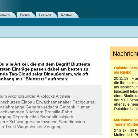
teraktiv
Forum
Lexikon
Kontakt
Du alle Artikel, die mit dem Begriff
Bluttests
rsten Einträge passen dabei am besten zu
ende Tag-Cloud zeigt Dir außerdem, wie oft
nhang mit "
Bluttests
" auftreten:
nsum
Alkoholsünder
Alkolocks
Altmeie
nschutzes
Einbau
Erwachsenenalter
Fachjournal
tsjahrgänge
Generalverdacht
Getränk
Human
achkommen
Nüchtern
Promille-Fahrt
organg
Reproduction
Samenflüssigkeit
gere
Schwangerschaftswoche
Skandinavien
en
Trinkt
Wagenlenker
Zeugung