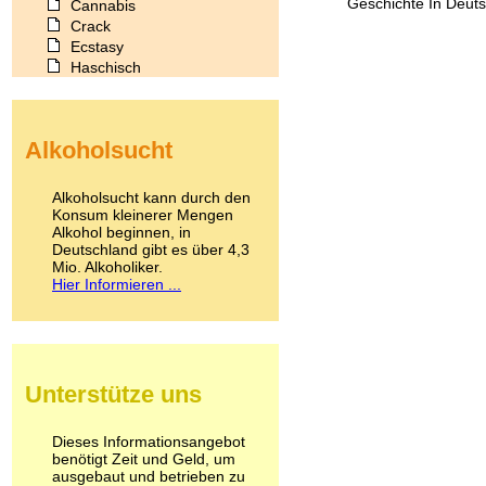
Geschichte In Deuts
Cannabis
Crack
Ecstasy
Haschisch
Heroin
Ibogain
Koffein
Alkoholsucht
Kokain
Lachgas
LSD
Alkoholsucht kann durch den
Marihuana
Konsum kleinerer Mengen
Alkohol beginnen, in
Medikamente
Deutschland gibt es über 4,3
Meskalin
Mio. Alkoholiker.
Metamphetamin
Hier Informieren ...
Methadon
Morphin
Muskatnuss
Nikotin
Opium
Unterstütze uns
Pilze
Poppers
Psychopharmaka
Dieses Informationsangebot
benötigt Zeit und Geld, um
Schlafmittel
ausgebaut und betrieben zu
Schmerzmittel