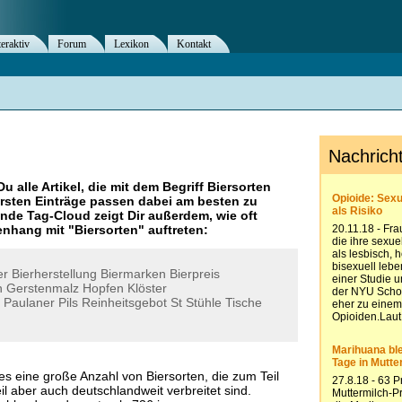
teraktiv
Forum
Lexikon
Kontakt
Du alle Artikel, die mit dem Begriff
Biersorten
rsten Einträge passen dabei am besten zu
ende Tag-Cloud zeigt Dir außerdem, wie oft
nhang mit "
Biersorten
" auftreten:
er
Bierherstellung
Biermarken
Bierpreis
n
Gerstenmalz
Hopfen
Klöster
Paulaner
Pils
Reinheitsgebot
St
Stühle
Tische
es eine große Anzahl von Biersorten, die zum Teil
il aber auch deutschlandweit verbreitet sind.