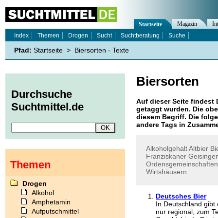
Magazin
In
Startseite
Index
Themen
Drogen
Sucht
Suchtberatung
Suche
Pfad:
Startseite
>
Biersorten - Texte
Biersorten
Durchsuche
Auf dieser Seite findest 
Suchtmittel.de
getaggt wurden. Die obe
diesem Begriff. Die folg
andere Tags in Zusamme
Alkoholgehalt
Altbier
Bi
Franziskaner
Geisinge
Themen
Ordensgemeinschaften
Wirtshäusern
Drogen
Alkohol
Deutsches Bier
Amphetamin
In Deutschland gibt 
Aufputschmittel
nur regional, zum Te