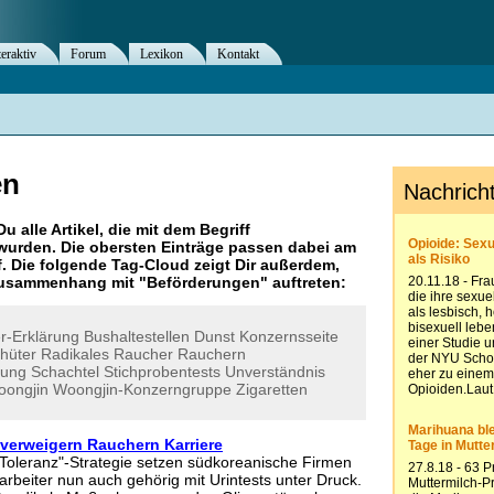
teraktiv
Forum
Lexikon
Kontakt
en
Du alle Artikel, die mit dem Begriff
wurden. Die obersten Einträge passen dabei am
. Die folgende Tag-Cloud zeigt Dir außerdem,
 Zusammenhang mit "
Beförderungen
" auftreten:
r-Erklärung
Bushaltestellen
Dunst
Konzernsseite
hüter
Radikales
Raucher
Rauchern
ung
Schachtel
Stichprobentests
Unverständnis
ongjin
Woongjin-Konzerngruppe
Zigaretten
verweigern Rauchern Karriere
-Toleranz"-Strategie setzen südkoreanische Firmen
arbeiter nun auch gehörig mit Urintests unter Druck.