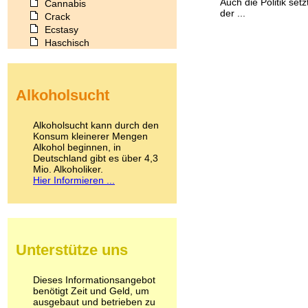
Auch die Politik se
Cannabis
der ...
Crack
Ecstasy
Haschisch
Heroin
Ibogain
Koffein
Alkoholsucht
Kokain
Lachgas
LSD
Alkoholsucht kann durch den
Marihuana
Konsum kleinerer Mengen
Alkohol beginnen, in
Medikamente
Deutschland gibt es über 4,3
Meskalin
Mio. Alkoholiker.
Metamphetamin
Hier Informieren ...
Methadon
Morphin
Muskatnuss
Nikotin
Opium
Unterstütze uns
Pilze
Poppers
Psychopharmaka
Dieses Informationsangebot
benötigt Zeit und Geld, um
Schlafmittel
ausgebaut und betrieben zu
Schmerzmittel