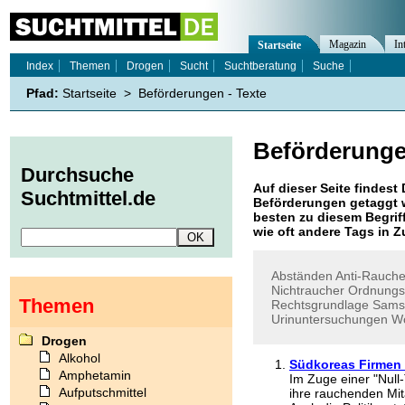
Magazin
In
Startseite
Index
Themen
Drogen
Sucht
Suchtberatung
Suche
Pfad:
Startseite
>
Beförderungen - Texte
Beförderung
Durchsuche
Auf dieser Seite findest 
Suchtmittel.de
Beförderungen
getaggt 
besten zu diesem Begriff
wie oft andere Tags in
Abständen
Anti-Rauche
Nichtraucher
Ordnungs
Themen
Rechtsgrundlage
Sams
Urinuntersuchungen
Wo
Drogen
Alkohol
Südkoreas Firmen 
Amphetamin
Im Zuge einer "Null
Aufputschmittel
ihre rauchenden Mit