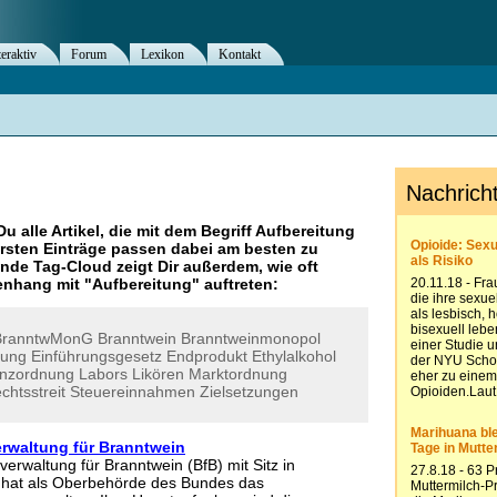
teraktiv
Forum
Lexikon
Kontakt
Du alle Artikel, die mit dem Begriff
Aufbereitung
rsten Einträge passen dabei am besten zu
ende Tag-Cloud zeigt Dir außerdem, wie oft
nhang mit "
Aufbereitung
" auftreten:
BranntwMonG
Branntwein
Branntweinmonopol
tung
Einführungsgesetz
Endprodukt
Ethylalkohol
enzordnung
Labors
Likören
Marktordnung
chtsstreit
Steuereinnahmen
Zielsetzungen
waltung für Branntwein
rwaltung für Branntwein (BfB) mit Sitz in
hat als Oberbehörde des Bundes das