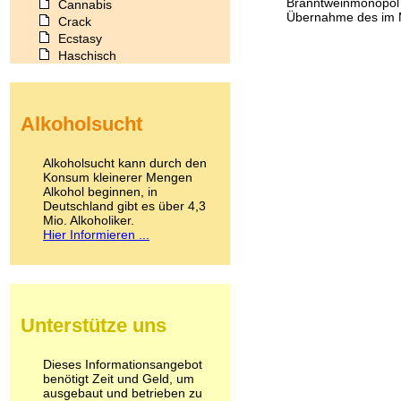
Branntweinmonopol 
Cannabis
Übernahme des im M
Crack
Ecstasy
Haschisch
Heroin
Ibogain
Koffein
Alkoholsucht
Kokain
Lachgas
LSD
Alkoholsucht kann durch den
Marihuana
Konsum kleinerer Mengen
Alkohol beginnen, in
Medikamente
Deutschland gibt es über 4,3
Meskalin
Mio. Alkoholiker.
Metamphetamin
Hier Informieren ...
Methadon
Morphin
Muskatnuss
Nikotin
Opium
Unterstütze uns
Pilze
Poppers
Psychopharmaka
Dieses Informationsangebot
benötigt Zeit und Geld, um
Schlafmittel
ausgebaut und betrieben zu
Schmerzmittel