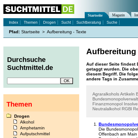
Magazin
In
Startseite
Index
Themen
Drogen
Sucht
Suchtberatung
Suche
Pfad:
Startseite
>
Aufbereitung - Texte
Aufbereitung
Durchsuche
Auf dieser Seite findest 
Suchtmittel.de
getaggt wurden. Die obe
diesem Begriff. Die folg
andere Tags in Zusamme
Agraralkohols
Artikeln
Bundesmonopolverwal
Themen
Finanzmonopol
Insolv
Neutralalkohol
RGBl
Re
Drogen
Alkohol
Bundesmonopolver
Amphetamin
Die Bundesmonopolve
Aufputschmittel
Offenbach am Main 