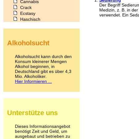
Cannabis
Der Begriff Sedierun
Crack
Medizin, z. B. in d
Ecstasy
verwendet. Ein Sedat
Haschisch
Heroin
Ibogain
Koffein
Alkoholsucht
Kokain
Lachgas
LSD
Alkoholsucht kann durch den
Marihuana
Konsum kleinerer Mengen
Alkohol beginnen, in
Medikamente
Deutschland gibt es über 4,3
Meskalin
Mio. Alkoholiker.
Metamphetamin
Hier Informieren ...
Methadon
Morphin
Muskatnuss
Nikotin
Opium
Unterstütze uns
Pilze
Poppers
Psychopharmaka
Dieses Informationsangebot
benötigt Zeit und Geld, um
Schlafmittel
ausgebaut und betrieben zu
Schmerzmittel