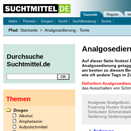
Magazin
In
Startseite
Index
Themen
Drogen
Sucht
Suchtberatung
Suche
Pfad:
Startseite
>
Analgosedierung - Texte
Analgosedie
Durchsuche
Auf dieser Seite findest 
Suchtmittel.de
Analgosedierung
getagg
am besten zu diesem Beg
wie oft andere Tags in
Definition Analgosedier
das Ausschalten von Schm
Themen
Analgesie
Analgetikum
Fixierung
Husten
Krank
Drogen
Schlucken
Schmerzbel
Alkohol
Sedierung
Sedierungst
Amphetamin
Aufputschmittel
Sedierung