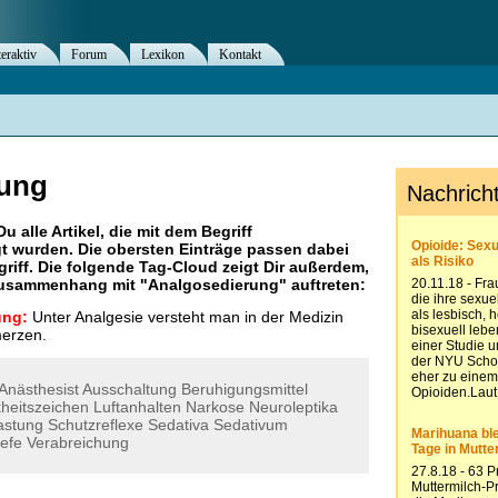
teraktiv
Forum
Lexikon
Kontakt
rung
Du alle Artikel, die mit dem Begriff
t wurden. Die obersten Einträge passen dabei
riff. Die folgende Tag-Cloud zeigt Dir außerdem,
 Zusammenhang mit "
Analgosedierung
" auftreten:
ung:
Unter Analgesie versteht man in der Medizin
erzen.
Anästhesist
Ausschaltung
Beruhigungsmittel
heitszeichen
Luftanhalten
Narkose
Neuroleptika
astung
Schutzreflexe
Sedativa
Sedativum
iefe
Verabreichung