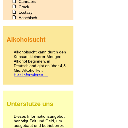
Cannabis
Crack
Ecstasy
Haschisch
Heroin
Ibogain
Koffein
Alkoholsucht
Kokain
Lachgas
LSD
Alkoholsucht kann durch den
Marihuana
Konsum kleinerer Mengen
Alkohol beginnen, in
Medikamente
Deutschland gibt es über 4,3
Meskalin
Mio. Alkoholiker.
Metamphetamin
Hier Informieren ...
Methadon
Morphin
Muskatnuss
Nikotin
Opium
Unterstütze uns
Pilze
Poppers
Psychopharmaka
Dieses Informationsangebot
benötigt Zeit und Geld, um
Schlafmittel
ausgebaut und betrieben zu
Schmerzmittel