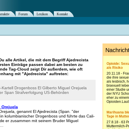
teraktiv
Forum
Lexikon
Kontakt
Du alle Artikel, die mit dem Begriff
Ajedrecista
rsten Einträge passen dabei am besten zu
ende Tag-Cloud zeigt Dir außerdem, wie oft
nhang mit "
Ajedrecista
" auftreten:
-Kartell
Drogenboss
El
Gilberto
Miguel
Orejuela
er
Span
Strafverfolgung
US-Behörden
 Orejuela
rejuela, genannt El Ajedrecista (Span. "der
 ein kolumbianischer Drogenboss und führte das Cali-
urde er zusammen mit seinem Bruder Miguel
..