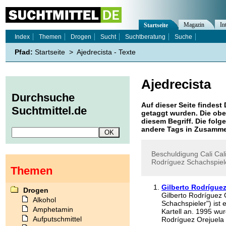
Magazin
In
Startseite
Index
Themen
Drogen
Sucht
Suchtberatung
Suche
Pfad:
Startseite
>
Ajedrecista - Texte
Ajedrecista
Durchsuche
Auf dieser Seite findest 
Suchtmittel.de
getaggt wurden. Die obe
diesem Begriff. Die folg
andere Tags in Zusamme
Beschuldigung
Cali
Cali
Rodríguez
Schachspiel
Themen
Gilberto Rodríguez
Drogen
Gilberto Rodríguez O
Alkohol
Schachspieler") ist
Amphetamin
Kartell an. 1995 w
Aufputschmittel
Rodríguez Orejuela .