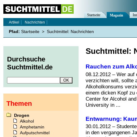
Startseite
Int
Magazin
Artikel
Nachrichten
Pfad:
Startseite
>
Suchtmittel: Nachrichten
Suchtmittel: 
Durchsuche
Rauchen zum Alko
Suchtmittel.de
08.12.2012 – Wer auf
verzichten will, sollt
Alkoholkonsums verzic
einem dicken Kopf zu
Center for Alcohol and
Themen
University in ...
Drogen
Entwarnung: Kaum
Alkohol
30.01.2012 – Studente
Amphetamin
in den vergangenen Jah
Aufputschmittel