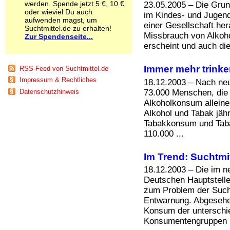
werden. Spende jetzt 5 €, 10 €
23.05.2005 – Die Grun
Schnüffelstoffe
oder wieviel Du auch
im Kindes- und Jugend
Spice
aufwenden magst, um
einer Gesellschaft her
Sucht / Süchte
Suchtmittel.de zu erhalten!
Missbrauch von Alkoh
Zur Spendenseite...
Alkoholsucht
erscheint und auch d
Arbeitssucht
Co-Abhängigkeit
Computersucht
Immer mehr trinke
RSS-Feed von Suchtmittel.de
Ess-Brechsucht
Impressum & Rechtliches
18.12.2003 – Nach ne
Essstörungen
73.000 Menschen, die 
Datenschutzhinweis
Fernsehsucht
Alkoholkonsum allein
Fresssucht
Alkohol und Tabak jähr
Internetsucht
Tabakkonsum und Taba
Kaufsucht
110.000 ...
Koffeinsucht
Magersucht
Mediensucht
Im Trend: Suchtmi
Medikamentensucht
18.12.2003 – Die im 
Nikotinsucht
Deutschen Hauptstelle
Pornografiesucht
zum Problem der Sucht
Sammelsucht
Entwarnung. Abgesehe
Sexsucht
Konsum der unterschie
Spielsucht
Konsumentengruppen .
Medien