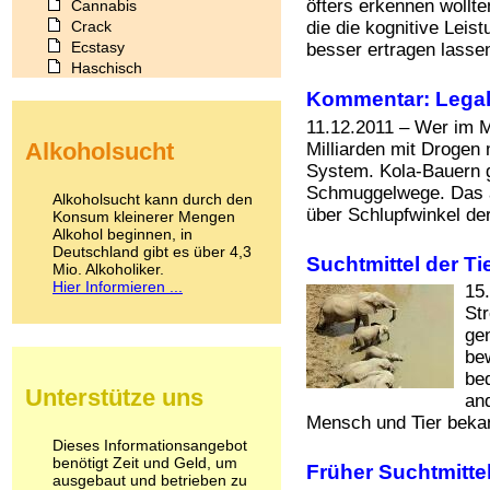
öfters erkennen wollte
Cannabis
Crack
die die kognitive Leis
Ecstasy
besser ertragen lassen.
Haschisch
Heroin
Kommentar: Legal 
Ibogain
11.12.2011 – Wer im Mi
Koffein
Alkoholsucht
Milliarden mit Drogen
Kokain
System. Kola-Bauern 
Lachgas
Schmuggelwege. Das al
LSD
Alkoholsucht kann durch den
Marihuana
über Schlupfwinkel de
Konsum kleinerer Mengen
Alkohol beginnen, in
Medikamente
Deutschland gibt es über 4,3
Meskalin
Suchtmittel der Ti
Mio. Alkoholiker.
Metamphetamin
Hier Informieren ...
15
Methadon
Str
Morphin
ge
Muskatnuss
be
Nikotin
bed
Opium
Unterstütze uns
and
Pilze
Poppers
Mensch und Tier bekan
Psychopharmaka
Dieses Informationsangebot
benötigt Zeit und Geld, um
Schlafmittel
Früher Suchtmitt
ausgebaut und betrieben zu
Schmerzmittel