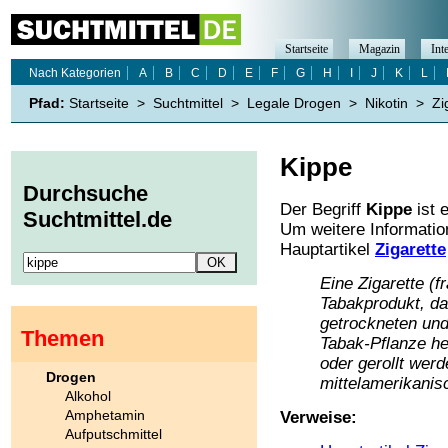
Startseite
Magazin
Int
Nach Kategorien
A
B
C
D
E
F
G
H
I
J
K
L
Pfad:
Startseite
>
Suchtmittel
>
Legale Drogen
>
Nikotin
>
Zi
Kippe
Durchsuche
Der Begriff
Kippe
ist 
Suchtmittel.de
Um weitere Informati
Hauptartikel
Zigarette
Eine Zigarette (fr
Tabakprodukt, da
getrockneten und
Themen
Tabak-Pflanze her
oder gerollt wer
Drogen
mittelamerikanisc
Alkohol
Amphetamin
Verweise:
Aufputschmittel