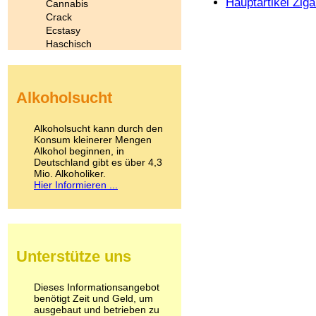
Hauptartikel Ziga
Cannabis
Crack
Ecstasy
Haschisch
Heroin
Ibogain
Koffein
Alkoholsucht
Kokain
Lachgas
LSD
Alkoholsucht kann durch den
Marihuana
Konsum kleinerer Mengen
Alkohol beginnen, in
Medikamente
Deutschland gibt es über 4,3
Meskalin
Mio. Alkoholiker.
Metamphetamin
Hier Informieren ...
Methadon
Morphin
Muskatnuss
Nikotin
Opium
Unterstütze uns
Pilze
Poppers
Psychopharmaka
Dieses Informationsangebot
benötigt Zeit und Geld, um
Schlafmittel
ausgebaut und betrieben zu
Schmerzmittel