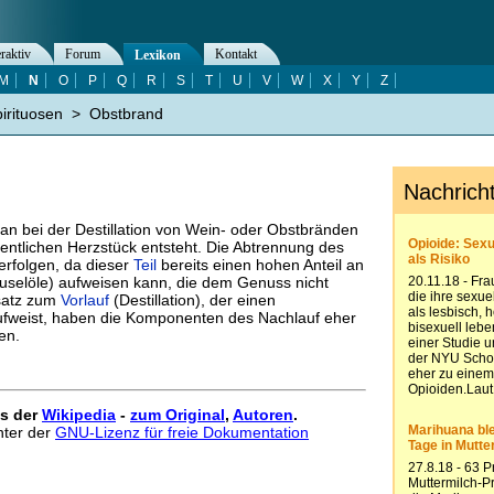
eraktiv
Forum
Kontakt
Lexikon
M
N
O
P
Q
R
S
T
U
V
W
X
Y
Z
irituosen
>
Obstbrand
an bei der Destillation von Wein- oder Obstbränden
entlichen Herzstück entsteht. Die Abtrennung des
 erfolgen, da dieser
Teil
bereits einen hohen Anteil an
uselöle) aufweisen kann, die dem Genuss nicht
nsatz zum
Vorlauf
(Destillation), der einen
weist, haben die Komponenten des Nachlauf eher
en.
us der
Wikipedia
-
zum Original
,
Autoren
.
unter der
GNU-Lizenz für freie Dokumentation