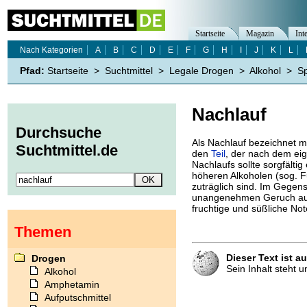
Startseite
Magazin
Int
Nach Kategorien
A
B
C
D
E
F
G
H
I
J
K
L
Pfad:
Startseite
>
Suchtmittel
>
Legale Drogen
>
Alkohol
>
Sp
Nachlauf
Durchsuche
Als Nachlauf bezeichnet m
Suchtmittel.de
den
Teil
, der nach dem eig
Nachlaufs sollte sorgfältig
höheren Alkoholen (sog. F
zuträglich sind. Im Gege
unangenehmen Geruch auf
fruchtige und süßliche Not
Themen
Dieser Text ist a
Drogen
Sein Inhalt steht 
Alkohol
Amphetamin
Aufputschmittel