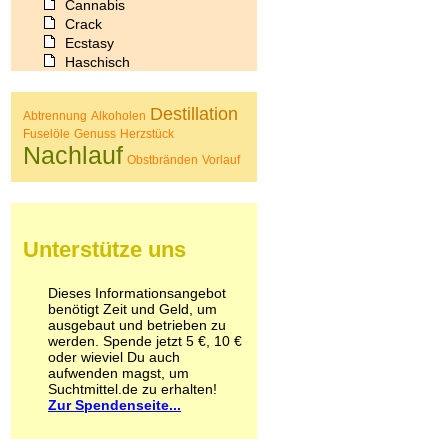
Cannabis
Crack
Ecstasy
Haschisch
Heroin
Ibogain
Destillation
Abtrennung
Alkoholen
Koffein
Fuselöle
Genuss
Herzstück
Kokain
Nachlauf
Lachgas
Obstbränden
Vorlauf
LSD
Marihuana
Medikamente
Meskalin
Unterstütze uns
Metamphetamin
Methadon
Morphin
Dieses Informationsangebot
benötigt Zeit und Geld, um
Muskatnuss
ausgebaut und betrieben zu
Nikotin
werden. Spende jetzt 5 €, 10 €
Opium
oder wieviel Du auch
Pilze
aufwenden magst, um
Poppers
Suchtmittel.de zu erhalten!
Psychopharmaka
Zur Spendenseite...
Schlafmittel
Schmerzmittel