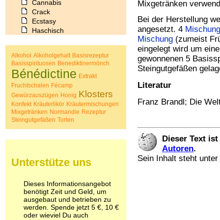
Cannabis
Mixgetränken verwend
Crack
Bei der Herstellung w
Ecstasy
angesetzt. 4
Mischun
Haschisch
Mischung
(zumeist Frü
Heroin
eingelegt wird um ein
Ibogain
Alkohol
Alkoholgehalt
Basisrezeptur
gewonnenen 5 Basisspi
Koffein
Basisspirituosen
Benediktinermönch
Kokain
Steingutgefäßen gelag
Bénédictine
Extrakt
Lachgas
Literatur
Fruchtschalen
Fécamp
LSD
Klosters
Gewürzauszügen
Marihuana
Honig
Franz Brandl; Die Wel
Konfekt
Kräuterlikör
Kräutermischungen
Medikamente
Mixgetränken
Normandie
Rezeptur
Meskalin
Steingutgefäßen
Torten
Metamphetamin
Methadon
Dieser Text is
Morphin
Autoren
.
Muskatnuss
Sein Inhalt steht unte
Unterstütze uns
Nikotin
Opium
Pilze
Dieses Informationsangebot
Poppers
benötigt Zeit und Geld, um
Psychopharmaka
ausgebaut und betrieben zu
werden. Spende jetzt 5 €, 10 €
Schlafmittel
oder wieviel Du auch
Schmerzmittel