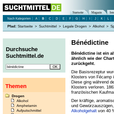
Startseite
Magazin
Int
Nach Kategorien
A
B
C
D
E
F
G
H
I
J
K
L
Pfad:
Startseite
>
Suchtmittel
>
Legale Drogen
>
Alkohol
>
Sp
Bénédictine
Durchsuche
Bénédictine ist ein a
Suchtmittel.de
ähnlich wie der Chart
zurückgeht.
Die Basisrezeptur wu
Klosters von Fécamp i
Diese ging während de
Themen
Klosters verloren. 18
französischen Kaufman
Drogen
Der kräftige, aromatis
Alkohol
und Gewürzauszügen
Amphetamin
Aufputschmittel
Alkoholgehalt
von 40 %