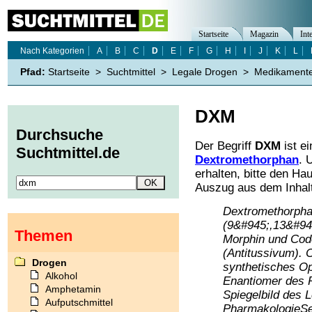
Startseite
Magazin
Int
Nach Kategorien
A
B
C
D
E
F
G
H
I
J
K
L
Pfad:
Startseite
>
Suchtmittel
>
Legale Drogen
>
Medikament
DXM
Durchsuche
Der Begriff
DXM
ist e
Suchtmittel.de
Dextromethorphan
. 
erhalten, bitte den Ha
Auszug aus dem Inhalt
Dextromethorpha
(9&#945;,13&#945
Themen
Morphin und Cod
(Antitussivum). 
Drogen
synthetisches Op
Alkohol
Enantiomer des 
Amphetamin
Spiegelbild des 
Aufputschmittel
PharmakologieSei