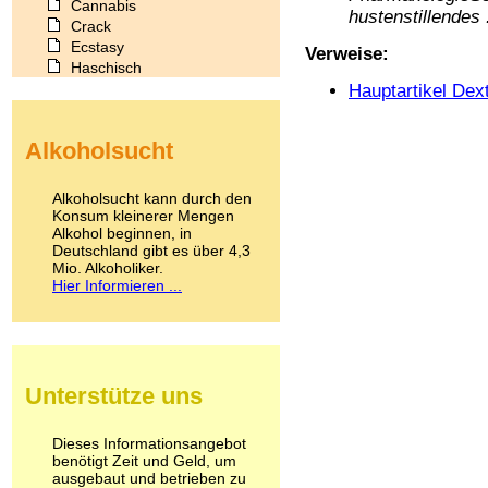
Cannabis
hustenstillendes .
Crack
Ecstasy
Verweise:
Haschisch
Heroin
Hauptartikel De
Ibogain
Koffein
Alkoholsucht
Kokain
Lachgas
LSD
Alkoholsucht kann durch den
Marihuana
Konsum kleinerer Mengen
Alkohol beginnen, in
Medikamente
Deutschland gibt es über 4,3
Meskalin
Mio. Alkoholiker.
Metamphetamin
Hier Informieren ...
Methadon
Morphin
Muskatnuss
Nikotin
Opium
Unterstütze uns
Pilze
Poppers
Psychopharmaka
Dieses Informationsangebot
benötigt Zeit und Geld, um
Schlafmittel
ausgebaut und betrieben zu
Schmerzmittel