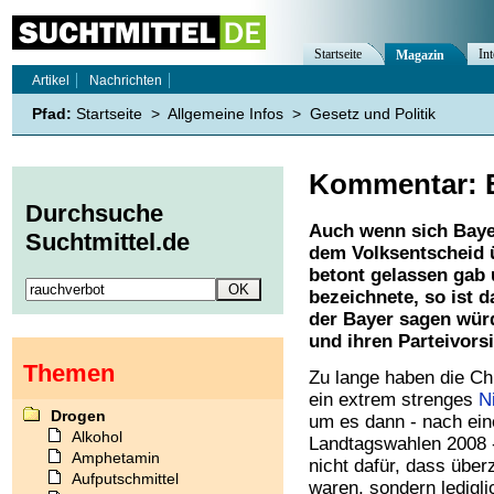
Startseite
Int
Magazin
Artikel
Nachrichten
Pfad:
Startseite
>
Allgemeine Infos
>
Gesetz und Politik
Kommentar: 
Durchsuche
Auch wenn sich Baye
Suchtmittel.de
dem Volksentscheid 
betont gelassen gab 
bezeichnete, so ist 
der Bayer sagen wür
und ihren Parteivors
Themen
Zu lange haben die Chr
ein extrem strenges
N
Drogen
um es dann - nach ein
Alkohol
Landtagswahlen 2008 -
Amphetamin
nicht dafür, dass übe
Aufputschmittel
waren, sondern ledigli