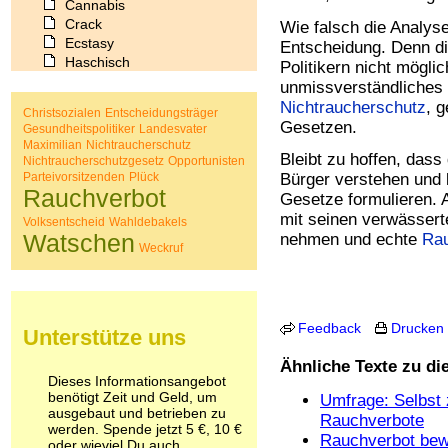
Cannabis
Crack
Wie falsch die Analyse
Ecstasy
Entscheidung. Denn d
Haschisch
Politikern nicht mögli
Heroin
unmissverständliches 
Ibogain
Nichtraucherschutz
, g
Christsozialen
Entscheidungsträger
Koffein
Gesetzen.
Gesundheitspolitiker
Landesvater
Kokain
Maximilian
Nichtraucherschutz
Lachgas
Bleibt zu hoffen, das
Nichtraucherschutzgesetz
Opportunisten
LSD
Parteivorsitzenden
Plück
Bürger verstehen und 
Rauchverbot
Marihuana
Gesetze formulieren. 
Medikamente
mit seinen verwässerte
Volksentscheid
Wahldebakels
Meskalin
Watschen
nehmen und echte
Rau
Weckruf
Metamphetamin
Methadon
Morphin
Muskatnuss
Nikotin
Feedback
Drucken
Unterstütze uns
Opium
Ähnliche Texte zu d
Pilze
Dieses Informationsangebot
Poppers
benötigt Zeit und Geld, um
Umfrage: Selbst 
Psychopharmaka
ausgebaut und betrieben zu
Rauchverbote
Schlafmittel
werden. Spende jetzt 5 €, 10 €
Rauchverbot bewä
Schmerzmittel
oder wieviel Du auch