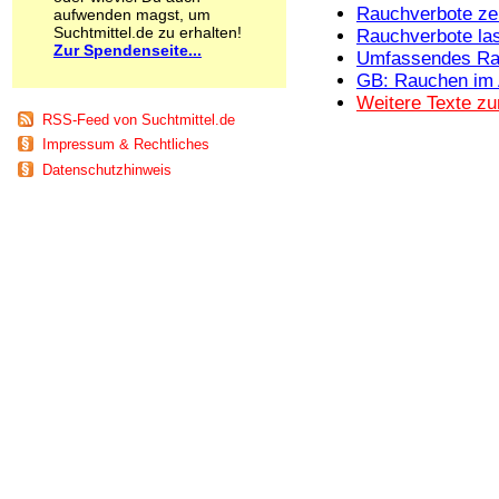
Rauchverbote ze
aufwenden magst, um
Schnüffelstoffe
Suchtmittel.de zu erhalten!
Rauchverbote la
Spice
Zur Spendenseite...
Umfassendes Ra
Sucht / Süchte
Alkoholsucht
GB: Rauchen im 
Arbeitssucht
Weitere Texte z
RSS-Feed von Suchtmittel.de
Co-Abhängigkeit
Computersucht
Impressum & Rechtliches
Ess-Brechsucht
Datenschutzhinweis
Essstörungen
Fernsehsucht
Fresssucht
Internetsucht
Kaufsucht
Koffeinsucht
Magersucht
Mediensucht
Medikamentensucht
Nikotinsucht
Pornografiesucht
Sammelsucht
Sexsucht
Spielsucht
Medien