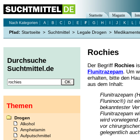
Startseite
Magazin
Int
Nach Kategorien
A
B
C
D
E
F
G
H
I
J
K
L
Pfad:
Startseite
>
Suchtmittel
>
Legale Drogen
>
Medikament
Rochies
Durchsuche
Der Begriff
Rochies
is
Suchtmittel.de
Flunitrazepam
. Um w
erhalten, bitte den Ha
aus dem Inhalt:
Flunitrazepam (
Fluninoc®) ist e
Themen
bekanntester Ver
Flunitrazepam wi
Drogen
wird vorwiegend 
Alkohol
vor chirurgische
Amphetamin
gelegentlich auch
Aufputschmittel