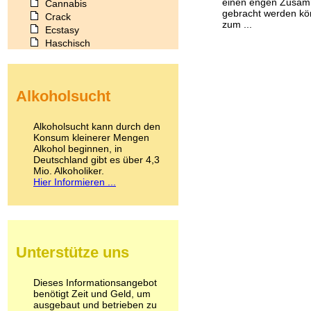
einen engen Zusam
Cannabis
gebracht werden kön
Crack
zum ...
Ecstasy
Haschisch
Heroin
Ibogain
Koffein
Alkoholsucht
Kokain
Lachgas
LSD
Alkoholsucht kann durch den
Marihuana
Konsum kleinerer Mengen
Alkohol beginnen, in
Medikamente
Deutschland gibt es über 4,3
Meskalin
Mio. Alkoholiker.
Metamphetamin
Hier Informieren ...
Methadon
Morphin
Muskatnuss
Nikotin
Opium
Unterstütze uns
Pilze
Poppers
Psychopharmaka
Dieses Informationsangebot
benötigt Zeit und Geld, um
Schlafmittel
ausgebaut und betrieben zu
Schmerzmittel