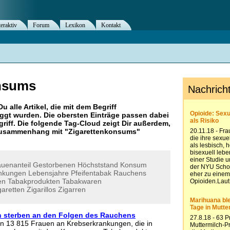
teraktiv
Forum
Lexikon
Kontakt
nsums
Du alle Artikel, die mit dem Begriff
ggt wurden. Die obersten Einträge passen dabei
riff. Die folgende Tag-Cloud zeigt Dir außerdem,
 Zusammenhang mit "
Zigarettenkonsums
"
uenanteil
Gestorbenen
Höchststand
Konsum
nkungen
Lebensjahre
Pfeifentabak
Rauchens
en
Tabakprodukten
Tabakwaren
garetten
Zigarillos
Zigarren
n sterben an den Folgen des Rauchens
en 13 815 Frauen an Krebserkrankungen, die in