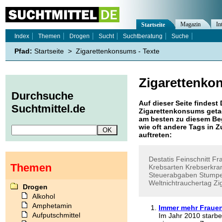
Magazin
In
Startseite
Index
Themen
Drogen
Sucht
Suchtberatung
Suche
Pfad:
Startseite
>
Zigarettenkonsums - Texte
Zigarettenko
Durchsuche
Auf dieser Seite findest 
Suchtmittel.de
Zigarettenkonsums
geta
am besten zu diesem Beg
wie oft andere Tags in
auftreten:
Destatis
Feinschnitt
Fra
Themen
Krebsarten
Krebserkra
Steuerabgaben
Stump
Weltnichtrauchertag
Zi
Drogen
Alkohol
Amphetamin
Immer mehr Fraue
Aufputschmittel
Im Jahr 2010 starb