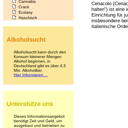
Cannabis
Cenacolo (Cenaco
Crack
halten") ist ein
Ecstasy
Einrichtung für 
Haschisch
insbesondere bei
Heroin
italienische Orde
Ibogain
Koffein
Alkoholsucht
Kokain
Lachgas
LSD
Alkoholsucht kann durch den
Marihuana
Konsum kleinerer Mengen
Alkohol beginnen, in
Medikamente
Deutschland gibt es über 4,3
Meskalin
Mio. Alkoholiker.
Metamphetamin
Hier Informieren ...
Methadon
Morphin
Muskatnuss
Nikotin
Opium
Unterstütze uns
Pilze
Poppers
Psychopharmaka
Dieses Informationsangebot
benötigt Zeit und Geld, um
Schlafmittel
ausgebaut und betrieben zu
Schmerzmittel