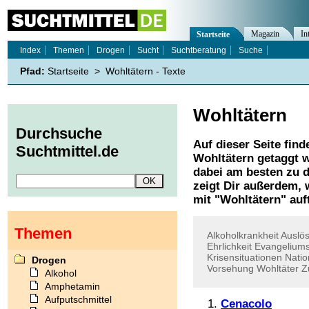
Magazin
In
Startseite
Index
Themen
Drogen
Sucht
Suchtberatung
Suche
Pfad:
Startseite
>
Wohltätern - Texte
Wohltätern
Durchsuche
Auf dieser Seite find
Suchtmittel.de
Wohltätern
getaggt w
dabei am besten zu d
zeigt Dir außerdem,
mit "
Wohltätern
" auf
Themen
Alkoholkrankheit
Auslö
Ehrlichkeit
Evangelium
Krisensituationen
Natio
Drogen
Vorsehung
Wohltäter
Z
Alkohol
Amphetamin
Aufputschmittel
Cenacolo