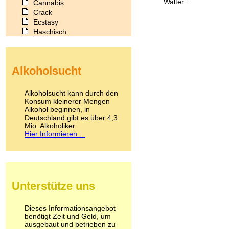
Walter ...
Cannabis
Crack
Ecstasy
Haschisch
Heroin
Ibogain
Koffein
Alkoholsucht
Kokain
Lachgas
LSD
Alkoholsucht kann durch den
Marihuana
Konsum kleinerer Mengen
Alkohol beginnen, in
Medikamente
Deutschland gibt es über 4,3
Meskalin
Mio. Alkoholiker.
Metamphetamin
Hier Informieren ...
Methadon
Morphin
Muskatnuss
Nikotin
Opium
Unterstütze uns
Pilze
Poppers
Psychopharmaka
Dieses Informationsangebot
benötigt Zeit und Geld, um
Schlafmittel
ausgebaut und betrieben zu
Schmerzmittel