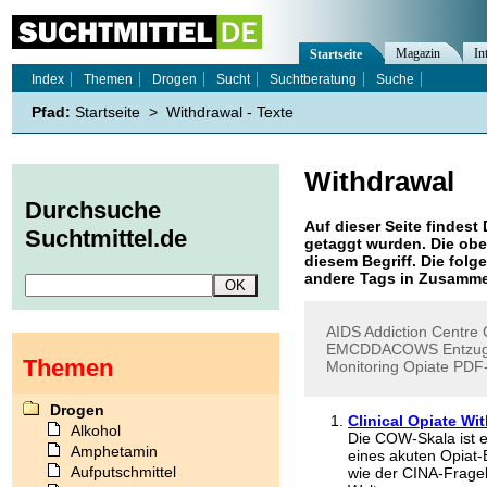
Magazin
In
Startseite
Index
Themen
Drogen
Sucht
Suchtberatung
Suche
Pfad:
Startseite
>
Withdrawal - Texte
Withdrawal
Durchsuche
Auf dieser Seite findest 
Suchtmittel.de
getaggt wurden. Die obe
diesem Begriff. Die folg
andere Tags in Zusamme
AIDS
Addiction
Centre
EMCDDACOWS
Entzu
Themen
Monitoring
Opiate
PDF-
Drogen
Clinical Opiate Wi
Alkohol
Die COW-Skala ist e
Amphetamin
eines akuten Opiat-
Aufputschmittel
wie der CINA-Frage