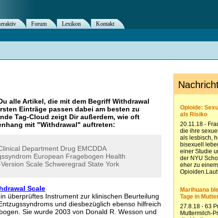
teraktiv
Forum
Lexikon
Kontakt
Du alle Artikel, die mit dem Begriff
Withdrawal
rsten Einträge passen dabei am besten zu
ende Tag-Cloud zeigt Dir außerdem, wie oft
nhang mit "
Withdrawal
" auftreten:
Clinical
Department
Drug
EMCDDA
gssyndrom
European
Fragebogen
Health
Version
Scale
Schweregrad
State
York
thdrawal Scale
in überprüftes Instrument zur klinischen Beurteilung
Entzugssyndroms und diesbezüglich ebenso hilfreich
bogen. Sie wurde 2003 von Donald R. Wesson und