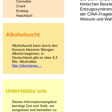
Cannabis
klinischen Beurte
Crack
Entzugssyndroms 
Ecstasy
der CINA-Frageb
Haschisch
Wesson und Walte
Heroin
Ibogain
Koffein
Alkoholsucht
Kokain
Lachgas
LSD
Alkoholsucht kann durch den
Marihuana
Konsum kleinerer Mengen
Alkohol beginnen, in
Medikamente
Deutschland gibt es über 4,3
Meskalin
Mio. Alkoholiker.
Metamphetamin
Hier Informieren ...
Methadon
Morphin
Muskatnuss
Nikotin
Opium
Unterstütze uns
Pilze
Poppers
Psychopharmaka
Dieses Informationsangebot
benötigt Zeit und Geld, um
Schlafmittel
ausgebaut und betrieben zu
Schmerzmittel