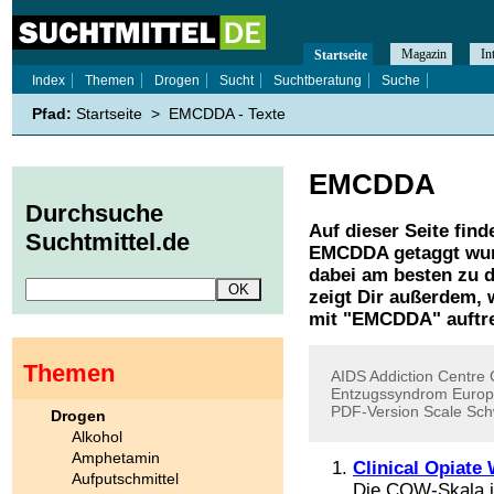
Magazin
In
Startseite
Index
Themen
Drogen
Sucht
Suchtberatung
Suche
Pfad:
Startseite
>
EMCDDA - Texte
EMCDDA
Durchsuche
Auf dieser Seite find
Suchtmittel.de
EMCDDA
getaggt wur
dabei am besten zu d
zeigt Dir außerdem,
mit "
EMCDDA
" auftr
Themen
AIDS
Addiction
Centre
Entzugssyndrom
Euro
PDF-Version
Scale
Sch
Drogen
Alkohol
Amphetamin
Clinical Opiate
Aufputschmittel
Die COW-Skala is