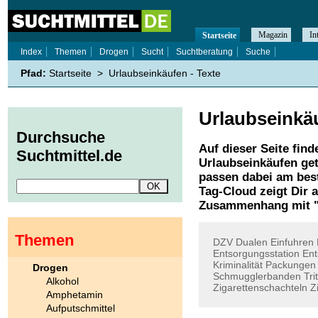
Magazin
In
Startseite
Index
Themen
Drogen
Sucht
Suchtberatung
Suche
Pfad:
Startseite
>
Urlaubseinkäufen - Texte
Urlaubseinkä
Durchsuche
Auf dieser Seite find
Suchtmittel.de
Urlaubseinkäufen
get
passen dabei am best
Tag-Cloud zeigt Dir 
Zusammenhang mit 
Themen
DZV
Dualen
Einfuhren
Entsorgungsstation
Ent
Kriminalität
Packungen
Drogen
Schmugglerbanden
Tri
Alkohol
Zigarettenschachteln
Z
Amphetamin
Aufputschmittel