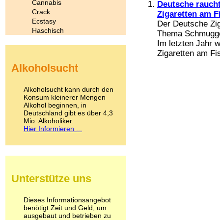
Cannabis
Deutsche raucht
Crack
Zigaretten am F
Ecstasy
Der Deutsche Zig
Haschisch
Thema Schmuggelz
Heroin
Im letzten Jahr 
Ibogain
Zigaretten am Fis
Koffein
Alkoholsucht
Kokain
Lachgas
LSD
Alkoholsucht kann durch den
Marihuana
Konsum kleinerer Mengen
Alkohol beginnen, in
Medikamente
Deutschland gibt es über 4,3
Meskalin
Mio. Alkoholiker.
Metamphetamin
Hier Informieren ...
Methadon
Morphin
Muskatnuss
Nikotin
Opium
Unterstütze uns
Pilze
Poppers
Psychopharmaka
Dieses Informationsangebot
benötigt Zeit und Geld, um
Schlafmittel
ausgebaut und betrieben zu
Schmerzmittel