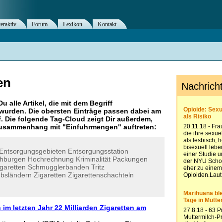
teraktiv
Forum
Lexikon
Kontakt
en
Du alle Artikel, die mit dem Begriff
wurden. Die obersten Einträge passen dabei am
. Die folgende Tag-Cloud zeigt Dir außerdem,
 Zusammenhang mit "
Einfuhrmengen
" auftreten:
Entsorgungsgebieten
Entsorgungsstation
hburgen
Hochrechnung
Kriminalität
Packungen
garetten
Schmugglerbanden
Tritz
ubsländern
Zigaretten
Zigarettenschachteln
im letzten Jahr 22 Milliarden Zigaretten am