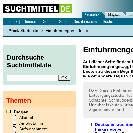
Magazin
In
Startseite
Index
Themen
Drogen
Sucht
Suchtberatung
Suche
Pfad:
Startseite
>
Einfuhrmengen - Texte
Einfuhrmeng
Durchsuche
Auf dieser Seite findest 
Suchtmittel.de
Einfuhrmengen
getaggt 
besten zu diesem Begriff
wie oft andere Tags in
DZV
Dualen
Einfuhren
Entsorgungsstudie
Hoc
Themen
Schachtel
Schmuggelzi
Urlaubseinkäufen
Urla
Zigarettenverband
Drogen
Alkohol
Amphetamin
Deutsche rauchten 
Aufputschmittel
Fiskus vorbei