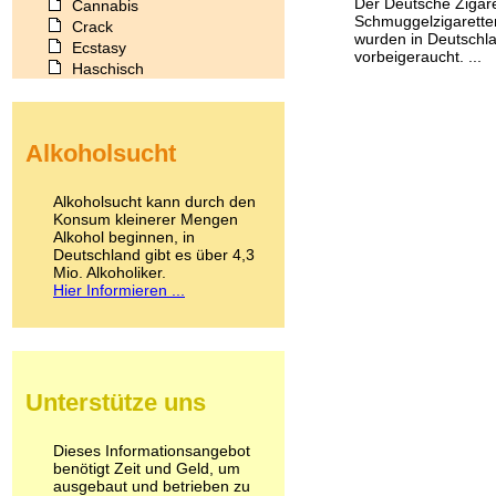
Der Deutsche Zigar
Cannabis
Schmuggelzigaretten
Crack
wurden in Deutschla
Ecstasy
vorbeigeraucht. ...
Haschisch
Heroin
Ibogain
Koffein
Alkoholsucht
Kokain
Lachgas
LSD
Alkoholsucht kann durch den
Marihuana
Konsum kleinerer Mengen
Alkohol beginnen, in
Medikamente
Deutschland gibt es über 4,3
Meskalin
Mio. Alkoholiker.
Metamphetamin
Hier Informieren ...
Methadon
Morphin
Muskatnuss
Nikotin
Opium
Unterstütze uns
Pilze
Poppers
Psychopharmaka
Dieses Informationsangebot
benötigt Zeit und Geld, um
Schlafmittel
ausgebaut und betrieben zu
Schmerzmittel