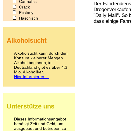
Cannabis
Der Fahrtendiens
Crack
Drogenverkäufen 
Ecstasy
"Daily Mail". So 
Haschisch
dass einige Fahre
Heroin
Ibogain
Koffein
Alkoholsucht
Kokain
Lachgas
LSD
Alkoholsucht kann durch den
Marihuana
Konsum kleinerer Mengen
Alkohol beginnen, in
Medikamente
Deutschland gibt es über 4,3
Meskalin
Mio. Alkoholiker.
Metamphetamin
Hier Informieren ...
Methadon
Morphin
Muskatnuss
Nikotin
Opium
Unterstütze uns
Pilze
Poppers
Psychopharmaka
Dieses Informationsangebot
benötigt Zeit und Geld, um
Schlafmittel
ausgebaut und betrieben zu
Schmerzmittel