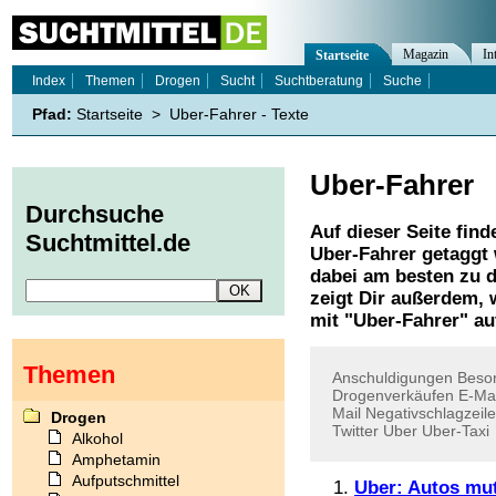
Magazin
In
Startseite
Index
Themen
Drogen
Sucht
Suchtberatung
Suche
Pfad:
Startseite
>
Uber-Fahrer - Texte
Uber-Fahrer
Durchsuche
Auf dieser Seite find
Suchtmittel.de
Uber-Fahrer
getaggt 
dabei am besten zu d
zeigt Dir außerdem,
mit "
Uber-Fahrer
" au
Themen
Anschuldigungen
Beso
Drogenverkäufen
E-Ma
Mail
Negativschlagzeil
Drogen
Twitter
Uber
Uber-Taxi
Alkohol
Amphetamin
Aufputschmittel
Uber: Autos mut